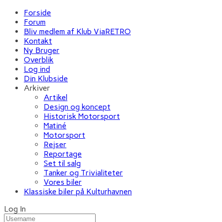
Forside
Forum
Bliv medlem af Klub ViaRETRO
Kontakt
Ny Bruger
Overblik
Log ind
Din Klubside
Arkiver
Artikel
Design og koncept
Historisk Motorsport
Matiné
Motorsport
Rejser
Reportage
Set til salg
Tanker og Trivialiteter
Vores biler
Klassiske biler på Kulturhavnen
Log In