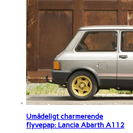
Umådeligt charmerende
flyvepap: Lancia Abarth A112