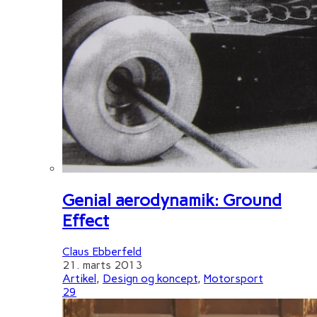
Genial aerodynamik: Ground
Effect
Claus Ebberfeld
21. marts 2013
Artikel
,
Design og koncept
,
Motorsport
29