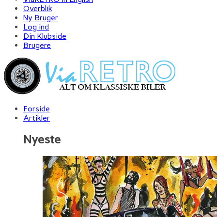
Overblik
Ny Bruger
Log ind
Din Klubside
Brugere
Forside
Artikler
Nyeste