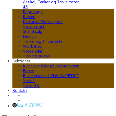
Artikel
,
Tanker og Trivialiteter
48
Reportage
Rejser
Historisk Motorsport
Motorsport
Set til salg
Design
Tanker og Trivialiteter
Workshop
Vores biler
Tips og guides
Sektioner
Klassiske biler på Kulturhavnen
Forum
Bliv medlem af Klub ViaRETRO
Matiné
MotorTV
Kontakt