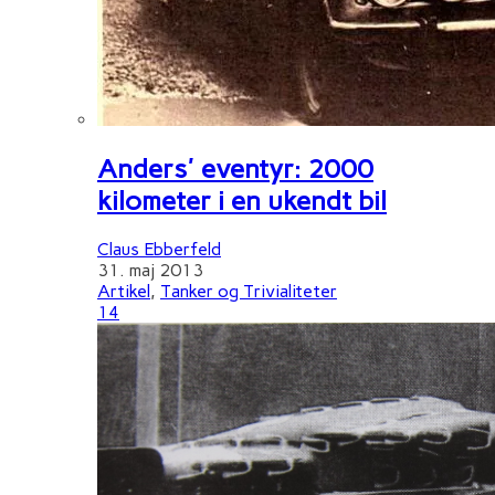
Anders' eventyr: 2000
kilometer i en ukendt bil
Claus Ebberfeld
31. maj 2013
Artikel
,
Tanker og Trivialiteter
14