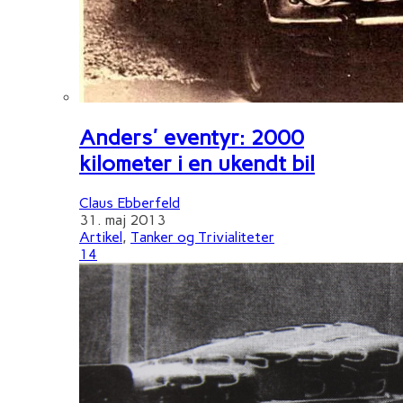
Anders' eventyr: 2000
kilometer i en ukendt bil
Claus Ebberfeld
31. maj 2013
Artikel
,
Tanker og Trivialiteter
14