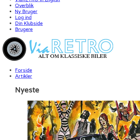
Overblik
Ny Bruger
Log ind
Din Klubside
Brugere
Forside
Artikler
Nyeste