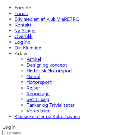
Forside
Forum
Bliv medlem af Klub ViaRETRO
Kontakt
Ny Bruger
Overblik
Log ind
Din Klubside
Arkiver
Artikel
Design og koncept
Historisk Motorsport
Matiné
Motorsport
Rejser
Reportage
Set til salg
Tanker og Trivialiteter
Vores biler
Klassiske biler på Kulturhavnen
Log In