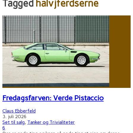
Tagged
halvjferdserne
Fredagsfarven: Verde Pistaccio
Claus Ebberfeld
3. juli 2026
Set til salg
,
Tanker og Trivialiteter
6