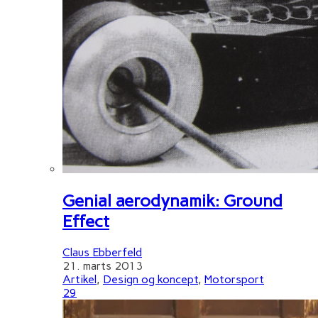
Genial aerodynamik: Ground
Effect
Claus Ebberfeld
21. marts 2013
Artikel
,
Design og koncept
,
Motorsport
29