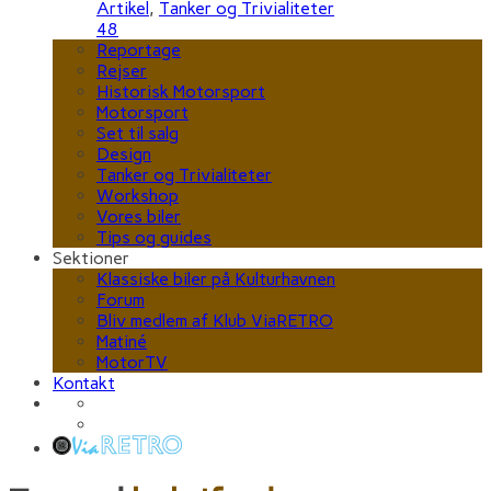
Artikel
,
Tanker og Trivialiteter
48
Reportage
Rejser
Historisk Motorsport
Motorsport
Set til salg
Design
Tanker og Trivialiteter
Workshop
Vores biler
Tips og guides
Sektioner
Klassiske biler på Kulturhavnen
Forum
Bliv medlem af Klub ViaRETRO
Matiné
MotorTV
Kontakt