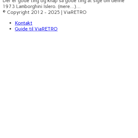
Der er gode ting og knap så gode ting at sige om denne
1973 Lamborghini Islero. (mere…)
...
© Copyright 2012 - 2025 | ViaRETRO
Kontakt
Guide til ViaRETRO