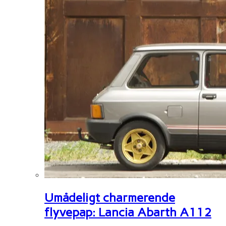
Umådeligt charmerende
flyvepap: Lancia Abarth A112