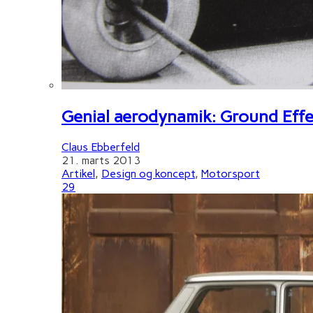
Genial aerodynamik: Ground Effe
Claus Ebberfeld
21. marts 2013
Artikel
,
Design og koncept
,
Motorsport
29