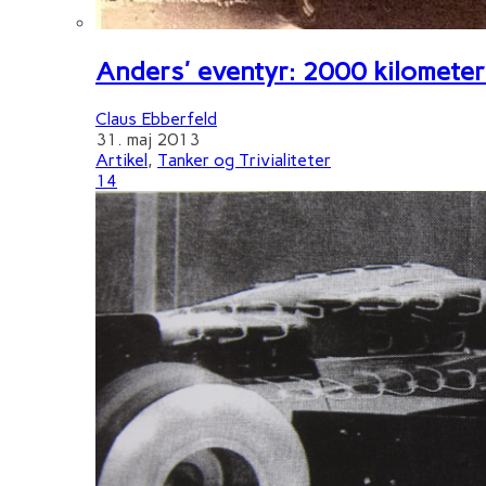
Anders' eventyr: 2000 kilometer 
Claus Ebberfeld
31. maj 2013
Artikel
,
Tanker og Trivialiteter
14