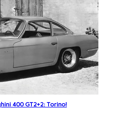
ghini 400 GT2+2: Torino!