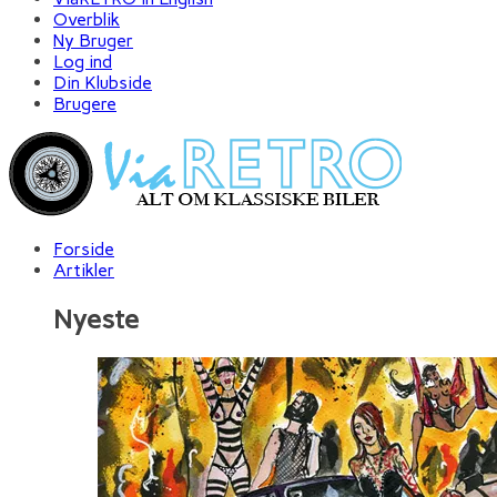
Overblik
Ny Bruger
Log ind
Din Klubside
Brugere
Forside
Artikler
Nyeste