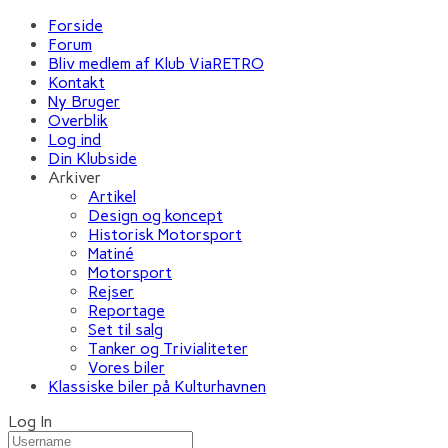
Forside
Forum
Bliv medlem af Klub ViaRETRO
Kontakt
Ny Bruger
Overblik
Log ind
Din Klubside
Arkiver
Artikel
Design og koncept
Historisk Motorsport
Matiné
Motorsport
Rejser
Reportage
Set til salg
Tanker og Trivialiteter
Vores biler
Klassiske biler på Kulturhavnen
Log In