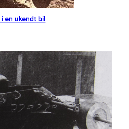
i en ukendt bil