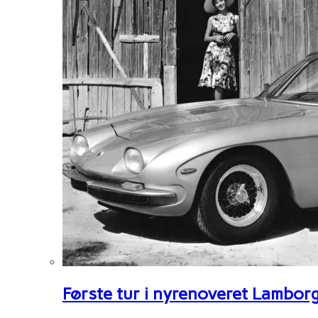
Første tur i nyrenoveret Lambor