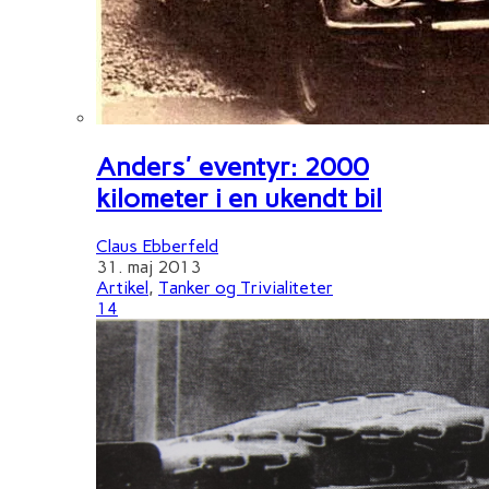
Anders' eventyr: 2000
kilometer i en ukendt bil
Claus Ebberfeld
31. maj 2013
Artikel
,
Tanker og Trivialiteter
14