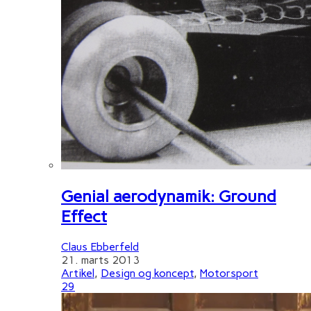
Genial aerodynamik: Ground
Effect
Claus Ebberfeld
21. marts 2013
Artikel
,
Design og koncept
,
Motorsport
29