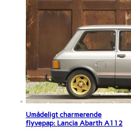
Umådeligt charmerende
flyvepap: Lancia Abarth A112