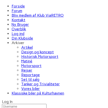
Forside
Forum
Bliv medlem af Klub ViaRETRO
Kontakt
Ny Bruger
Overblik
Log ind
Din Klubside
Arkiver
Artikel
Design og koncept
Historisk Motorsport
Matiné
Motorsport
Rejser
Reportage
Set til salg
Tanker og Trivialiteter
Vores biler
Klassiske biler på Kulturhavnen
Log In