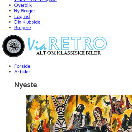
Overblik
Ny Bruger
Log ind
Din Klubside
Brugere
Forside
Artikler
Nyeste