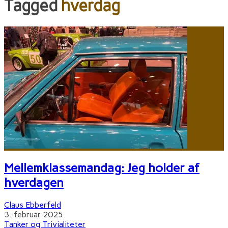
Tagged
hverdag
Mellemklassemandag: Jeg holder af
hverdagen
Claus Ebberfeld
3. februar 2025
Tanker og Trivialiteter