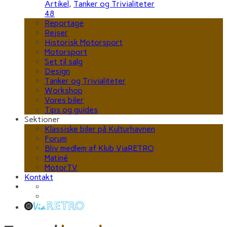
Artikel
,
Tanker og Trivialiteter
48
Reportage
Rejser
Historisk Motorsport
Motorsport
Set til salg
Design
Tanker og Trivialiteter
Workshop
Vores biler
Tips og guides
Sektioner
Klassiske biler på Kulturhavnen
Forum
Bliv medlem af Klub ViaRETRO
Matiné
MotorTV
Kontakt