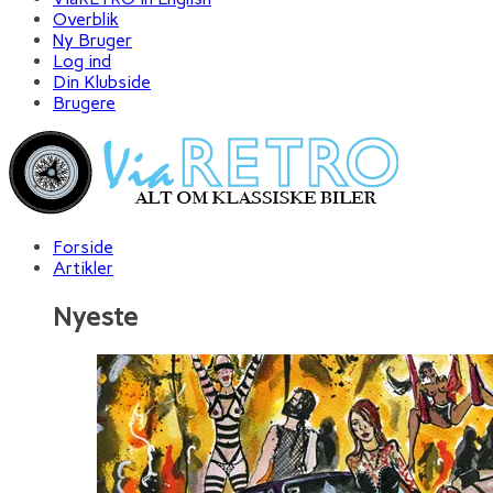
Overblik
Ny Bruger
Log ind
Din Klubside
Brugere
Forside
Artikler
Nyeste