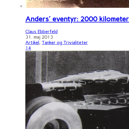
Anders' eventyr: 2000 kilometer 
Claus Ebberfeld
31. maj 2013
Artikel
,
Tanker og Trivialiteter
14