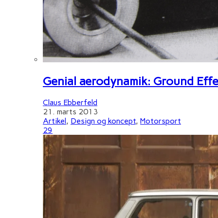
Genial aerodynamik: Ground Effe
Claus Ebberfeld
21. marts 2013
Artikel
,
Design og koncept
,
Motorsport
29