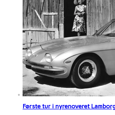
Første tur i nyrenoveret Lambor