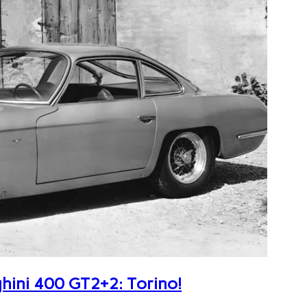
ghini 400 GT2+2: Torino!