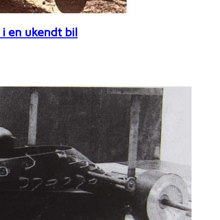
i en ukendt bil