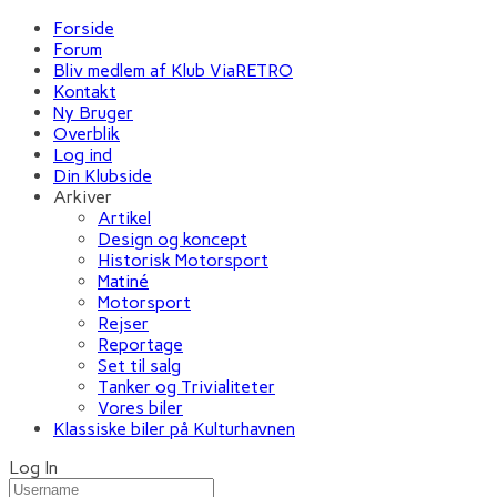
Forside
Forum
Bliv medlem af Klub ViaRETRO
Kontakt
Ny Bruger
Overblik
Log ind
Din Klubside
Arkiver
Artikel
Design og koncept
Historisk Motorsport
Matiné
Motorsport
Rejser
Reportage
Set til salg
Tanker og Trivialiteter
Vores biler
Klassiske biler på Kulturhavnen
Log In