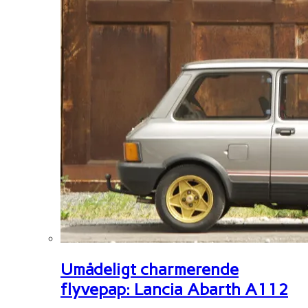
Umådeligt charmerende
flyvepap: Lancia Abarth A112