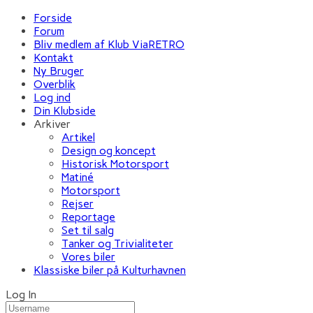
Forside
Forum
Bliv medlem af Klub ViaRETRO
Kontakt
Ny Bruger
Overblik
Log ind
Din Klubside
Arkiver
Artikel
Design og koncept
Historisk Motorsport
Matiné
Motorsport
Rejser
Reportage
Set til salg
Tanker og Trivialiteter
Vores biler
Klassiske biler på Kulturhavnen
Log In