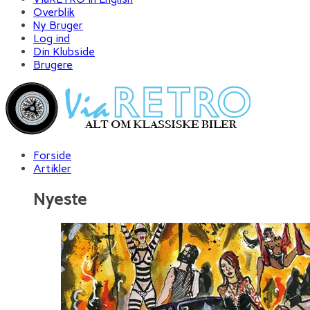
Overblik
Ny Bruger
Log ind
Din Klubside
Brugere
Forside
Artikler
Nyeste