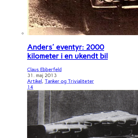
Anders' eventyr: 2000
kilometer i en ukendt bil
Claus Ebberfeld
31. maj 2013
Artikel
,
Tanker og Trivialiteter
14