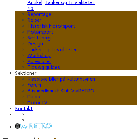
Artikel
,
Tanker og Trivialiteter
48
Reportage
Rejser
Historisk Motorsport
Motorsport
Set til salg
Design
Tanker og Trivialiteter
Workshop
Vores biler
Tips og guides
Sektioner
Klassiske biler på Kulturhavnen
Forum
Bliv medlem af Klub ViaRETRO
Matiné
MotorTV
Kontakt