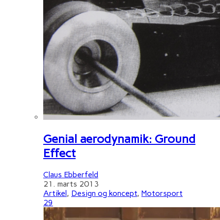
Genial aerodynamik: Ground
Effect
Claus Ebberfeld
21. marts 2013
Artikel
,
Design og koncept
,
Motorsport
29