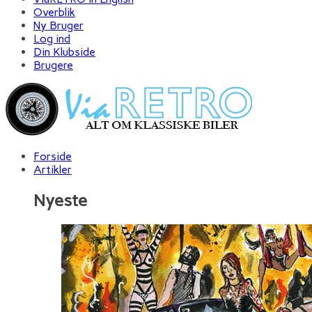
Overblik
Ny Bruger
Log ind
Din Klubside
Brugere
Forside
Artikler
Nyeste