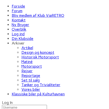
Forside
Forum
Bliv medlem af Klub ViaRETRO
Kontakt
Ny Bruger
Overblik
Log ind
Din Klubside
Arkiver
Artikel
Design og koncept
Historisk Motorsport
Matiné
Motorsport
Rejser
Reportage
Set til salg
Tanker og Trivialiteter
Vores biler
Klassiske biler på Kulturhavnen
Log In