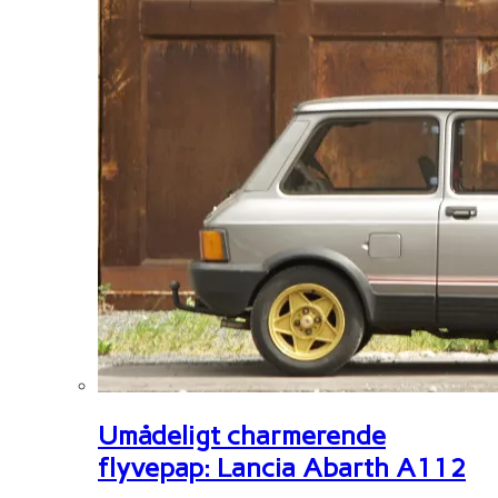
Umådeligt charmerende
flyvepap: Lancia Abarth A112