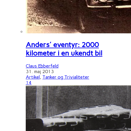
Anders' eventyr: 2000
kilometer i en ukendt bil
Claus Ebberfeld
31. maj 2013
Artikel
,
Tanker og Trivialiteter
14