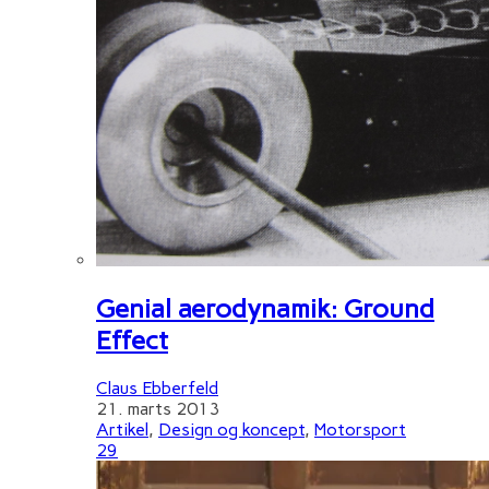
Genial aerodynamik: Ground
Effect
Claus Ebberfeld
21. marts 2013
Artikel
,
Design og koncept
,
Motorsport
29