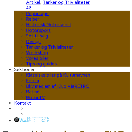
Artikel
,
Tanker og Trivialiteter
48
Reportage
Rejser
Historisk Motorsport
Motorsport
Set til salg
Design
Tanker og Trivialiteter
Workshop
Vores biler
Tips og guides
Sektioner
Klassiske biler på Kulturhavnen
Forum
Bliv medlem af Klub ViaRETRO
Matiné
MotorTV
Kontakt