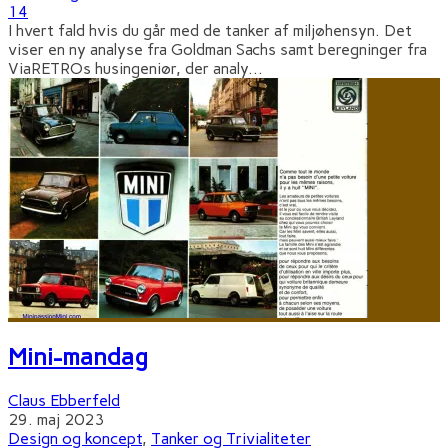
14
I hvert fald hvis du går med de tanker af miljøhensyn. Det
viser en ny analyse fra Goldman Sachs samt beregninger fra
ViaRETROs husingeniør, der analy
...
Mini-mandag
Claus Ebberfeld
29. maj 2023
Design og koncept
,
Tanker og Trivialiteter