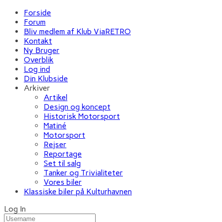
Forside
Forum
Bliv medlem af Klub ViaRETRO
Kontakt
Ny Bruger
Overblik
Log ind
Din Klubside
Arkiver
Artikel
Design og koncept
Historisk Motorsport
Matiné
Motorsport
Rejser
Reportage
Set til salg
Tanker og Trivialiteter
Vores biler
Klassiske biler på Kulturhavnen
Log In