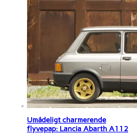
Umådeligt charmerende
flyvepap: Lancia Abarth A112