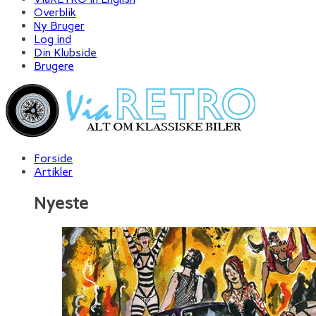
Overblik
Ny Bruger
Log ind
Din Klubside
Brugere
Forside
Artikler
Nyeste