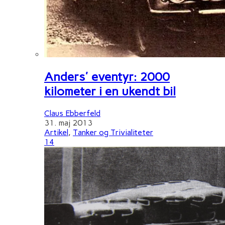
Anders' eventyr: 2000
kilometer i en ukendt bil
Claus Ebberfeld
31. maj 2013
Artikel
,
Tanker og Trivialiteter
14