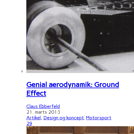
Genial aerodynamik: Ground
Effect
Claus Ebberfeld
21. marts 2013
Artikel
,
Design og koncept
,
Motorsport
29