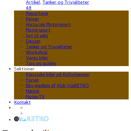
Artikel
,
Tanker og Trivialiteter
48
Reportage
Rejser
Historisk Motorsport
Motorsport
Set til salg
Design
Tanker og Trivialiteter
Workshop
Vores biler
Tips og guides
Sektioner
Klassiske biler på Kulturhavnen
Forum
Bliv medlem af Klub ViaRETRO
Matiné
MotorTV
Kontakt