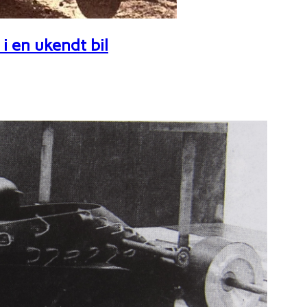
i en ukendt bil