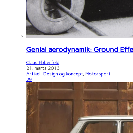
Genial aerodynamik: Ground Effe
Claus Ebberfeld
21. marts 2013
Artikel
,
Design og koncept
,
Motorsport
29