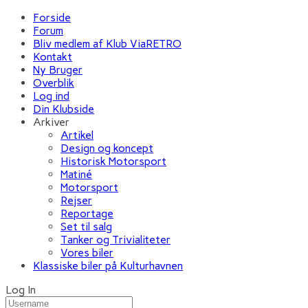
Forside
Forum
Bliv medlem af Klub ViaRETRO
Kontakt
Ny Bruger
Overblik
Log ind
Din Klubside
Arkiver
Artikel
Design og koncept
Historisk Motorsport
Matiné
Motorsport
Rejser
Reportage
Set til salg
Tanker og Trivialiteter
Vores biler
Klassiske biler på Kulturhavnen
Log In