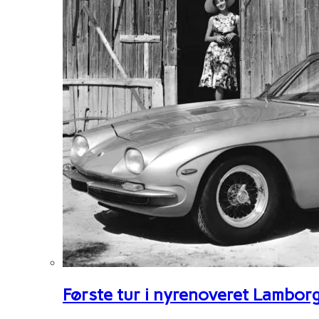
Første tur i nyrenoveret Lambor