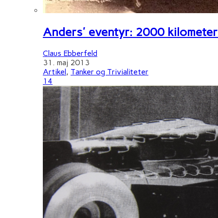
Anders' eventyr: 2000 kilometer 
Claus Ebberfeld
31. maj 2013
Artikel
,
Tanker og Trivialiteter
14