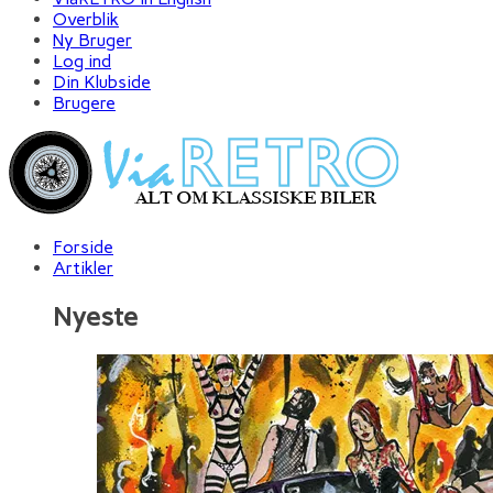
Overblik
Ny Bruger
Log ind
Din Klubside
Brugere
Forside
Artikler
Nyeste