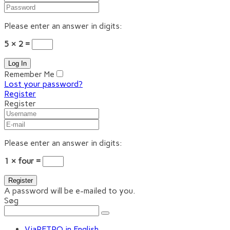
Please enter an answer in digits:
5 × 2 =
Remember Me
Lost your password?
Register
Register
Please enter an answer in digits:
1 × four =
A password will be e-mailed to you.
Søg
ViaRETRO in English