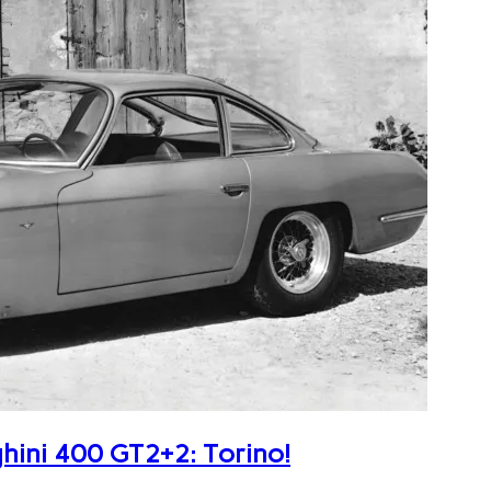
ghini 400 GT2+2: Torino!