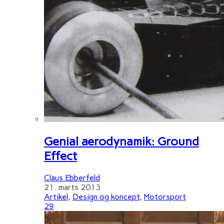
Genial aerodynamik: Ground
Effect
Claus Ebberfeld
21. marts 2013
Artikel
,
Design og koncept
,
Motorsport
29