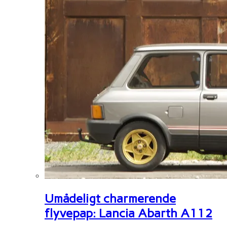
Umådeligt charmerende
flyvepap: Lancia Abarth A112