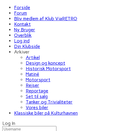
Forside
Forum
Bliv medlem af Klub ViaRETRO
Kontakt
Ny Bruger
Overblik
Log ind
Din Klubside
Arkiver
Artikel
Design og koncept
Historisk Motorsport
Matiné
Motorsport
Rejser
Reportage
Set til salg
Tanker og Trivialiteter
Vores biler
Klassiske biler på Kulturhavnen
Log In