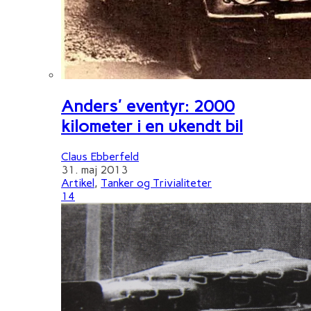
Anders' eventyr: 2000
kilometer i en ukendt bil
Claus Ebberfeld
31. maj 2013
Artikel
,
Tanker og Trivialiteter
14