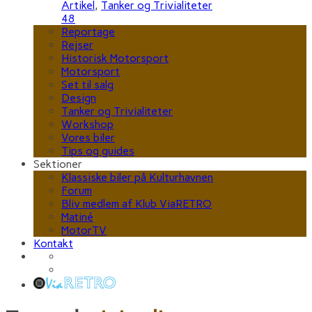
Artikel
,
Tanker og Trivialiteter
48
Reportage
Rejser
Historisk Motorsport
Motorsport
Set til salg
Design
Tanker og Trivialiteter
Workshop
Vores biler
Tips og guides
Sektioner
Klassiske biler på Kulturhavnen
Forum
Bliv medlem af Klub ViaRETRO
Matiné
MotorTV
Kontakt