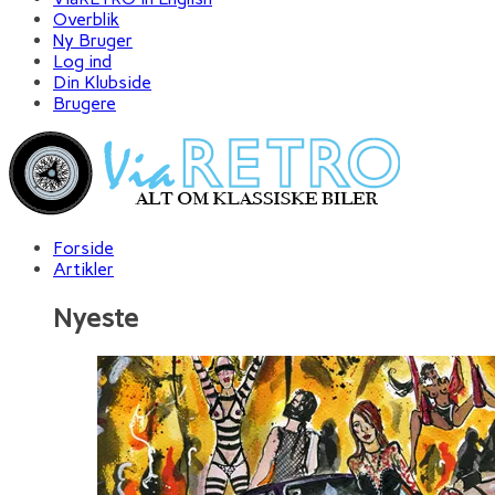
Overblik
Ny Bruger
Log ind
Din Klubside
Brugere
Forside
Artikler
Nyeste