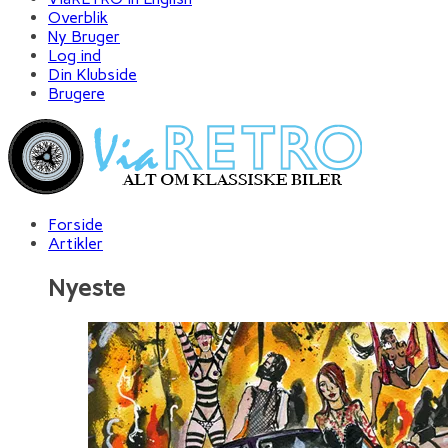
Overblik
Ny Bruger
Log ind
Din Klubside
Brugere
Forside
Artikler
Nyeste