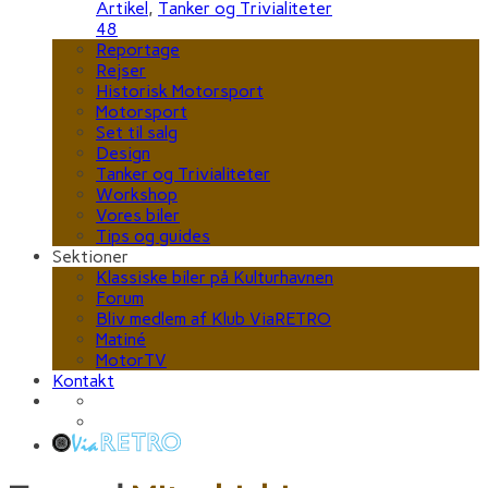
Artikel
,
Tanker og Trivialiteter
48
Reportage
Rejser
Historisk Motorsport
Motorsport
Set til salg
Design
Tanker og Trivialiteter
Workshop
Vores biler
Tips og guides
Sektioner
Klassiske biler på Kulturhavnen
Forum
Bliv medlem af Klub ViaRETRO
Matiné
MotorTV
Kontakt