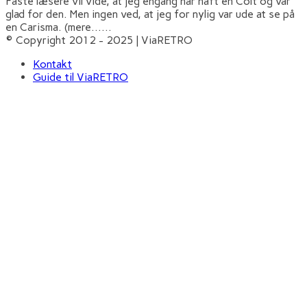
Faste læsere vil vide, at jeg engang har haft en Colt og var
glad for den. Men ingen ved, at jeg for nylig var ude at se på
en Carisma. (mere…
...
© Copyright 2012 - 2025 | ViaRETRO
Kontakt
Guide til ViaRETRO