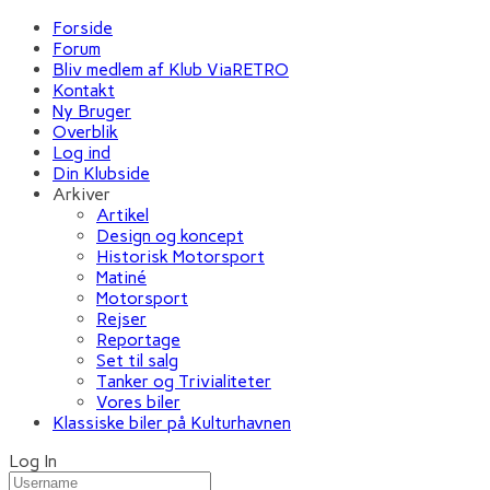
Forside
Forum
Bliv medlem af Klub ViaRETRO
Kontakt
Ny Bruger
Overblik
Log ind
Din Klubside
Arkiver
Artikel
Design og koncept
Historisk Motorsport
Matiné
Motorsport
Rejser
Reportage
Set til salg
Tanker og Trivialiteter
Vores biler
Klassiske biler på Kulturhavnen
Log In