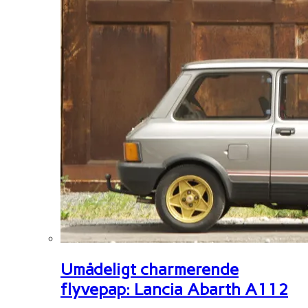
Umådeligt charmerende
flyvepap: Lancia Abarth A112