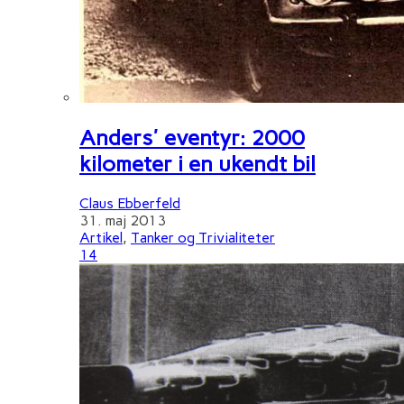
Anders' eventyr: 2000
kilometer i en ukendt bil
Claus Ebberfeld
31. maj 2013
Artikel
,
Tanker og Trivialiteter
14