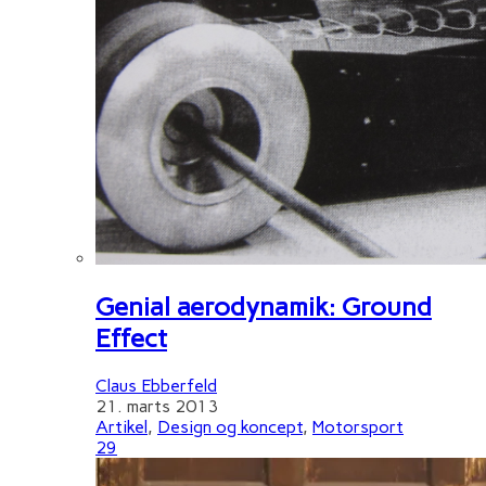
Genial aerodynamik: Ground
Effect
Claus Ebberfeld
21. marts 2013
Artikel
,
Design og koncept
,
Motorsport
29