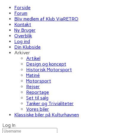
Forside
Forum
Bliv medlem af Klub ViaRETRO
Kontakt
Ny Bruger
Overblik
Log ind
Din Klubside
Arkiver
Artikel
Design og koncept
Historisk Motorsport
Matiné
Motorsport
Rejser
Reportage
Set til salg
Tanker og Trivialiteter
Vores biler
Klassiske biler på Kulturhavnen
Log In