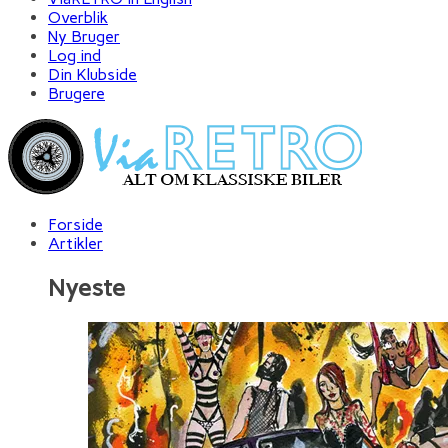
Overblik
Ny Bruger
Log ind
Din Klubside
Brugere
Forside
Artikler
Nyeste