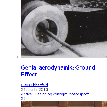
Genial aerodynamik: Ground
Effect
Claus Ebberfeld
21. marts 2013
Artikel
,
Design og koncept
,
Motorsport
29