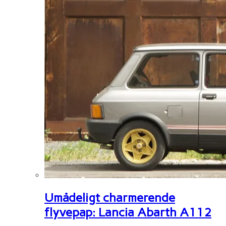
Umådeligt charmerende
flyvepap: Lancia Abarth A112