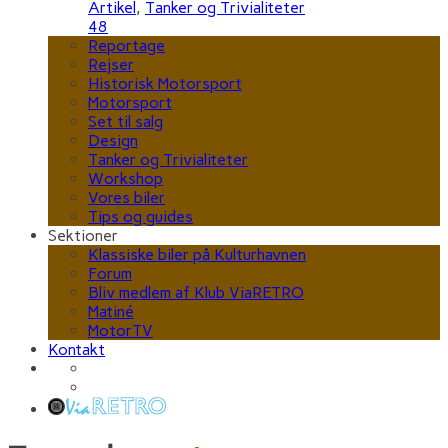
Artikel
,
Tanker og Trivialiteter
48
Reportage
Rejser
Historisk Motorsport
Motorsport
Set til salg
Design
Tanker og Trivialiteter
Workshop
Vores biler
Tips og guides
Sektioner
Klassiske biler på Kulturhavnen
Forum
Bliv medlem af Klub ViaRETRO
Matiné
MotorTV
Kontakt