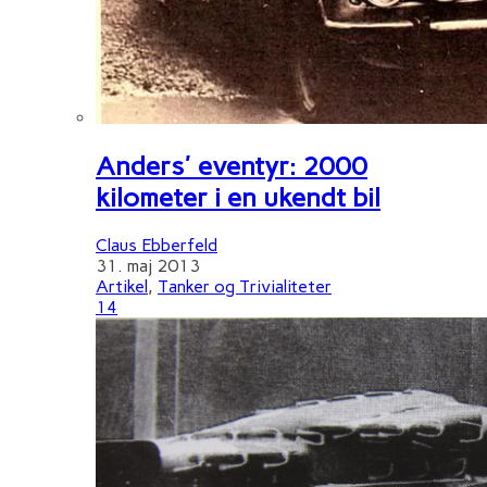
Anders' eventyr: 2000
kilometer i en ukendt bil
Claus Ebberfeld
31. maj 2013
Artikel
,
Tanker og Trivialiteter
14