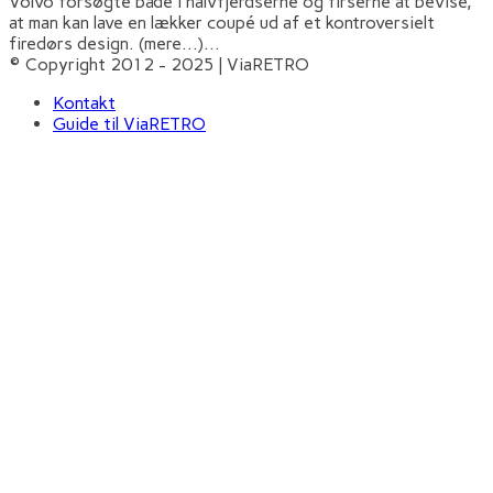
Volvo forsøgte både i halvfjerdserne og firserne at bevise,
at man kan lave en lækker coupé ud af et kontroversielt
firedørs design. (mere…)
...
© Copyright 2012 - 2025 | ViaRETRO
Kontakt
Guide til ViaRETRO