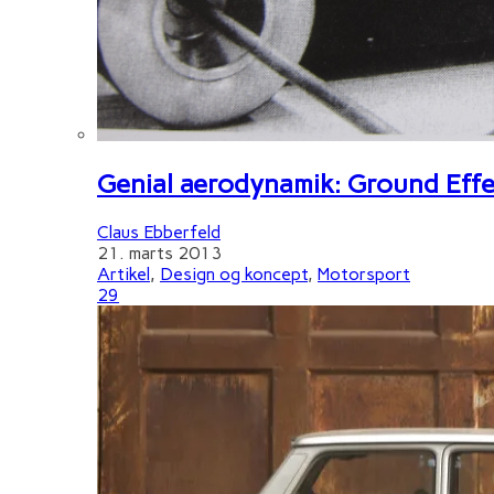
Genial aerodynamik: Ground Effe
Claus Ebberfeld
21. marts 2013
Artikel
,
Design og koncept
,
Motorsport
29