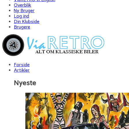
Overblik
Ny Bruger
Log ind
Din Klubside
Brugere
Forside
Artikler
Nyeste