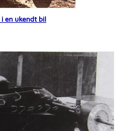
i en ukendt bil