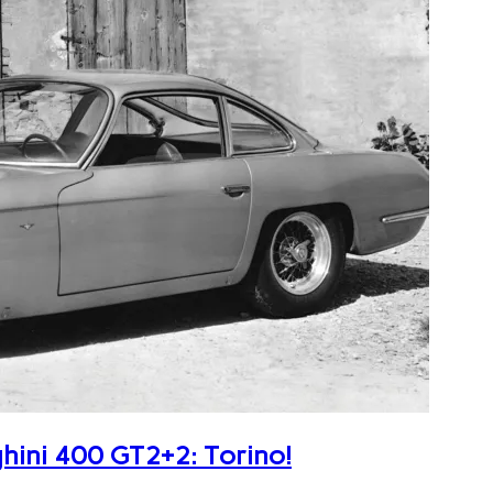
ghini 400 GT2+2: Torino!