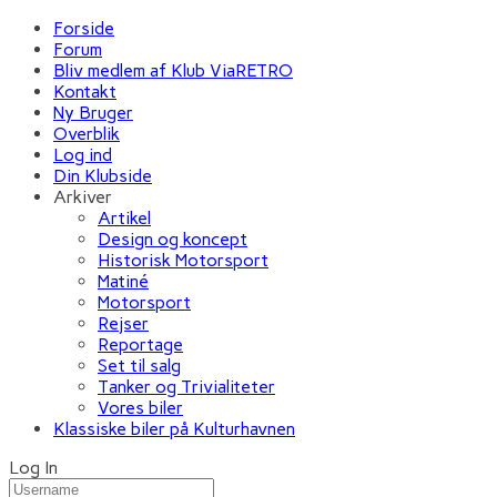
Forside
Forum
Bliv medlem af Klub ViaRETRO
Kontakt
Ny Bruger
Overblik
Log ind
Din Klubside
Arkiver
Artikel
Design og koncept
Historisk Motorsport
Matiné
Motorsport
Rejser
Reportage
Set til salg
Tanker og Trivialiteter
Vores biler
Klassiske biler på Kulturhavnen
Log In