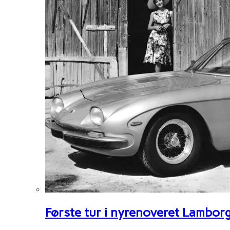
Første tur i nyrenoveret Lambor