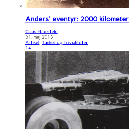
Anders' eventyr: 2000 kilometer 
Claus Ebberfeld
31. maj 2013
Artikel
,
Tanker og Trivialiteter
14