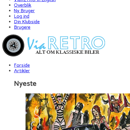
Overblik
Ny Bruger
Log ind
Din Klubside
Brugere
Forside
Artikler
Nyeste