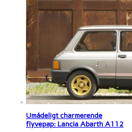
Umådeligt charmerende
flyvepap: Lancia Abarth A112