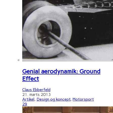
Genial aerodynamik: Ground
Effect
Claus Ebberfeld
21. marts 2013
Artikel
,
Design og koncept
,
Motorsport
29