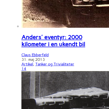
Anders' eventyr: 2000
kilometer i en ukendt bil
Claus Ebberfeld
31. maj 2013
Artikel
,
Tanker og Trivialiteter
14