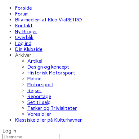
Forside
Forum
Bliv medlem af Klub ViaRETRO
Kontakt
Ny Bruger
Overblik
Log ind
Din Klubside
Arkiver
Artikel
Design og koncept
Historisk Motorsport
Matiné
Motorsport
Rejser
Reportage
Set til salg
Tanker og Trivialiteter
Vores biler
Klassiske biler på Kulturhavnen
Log In