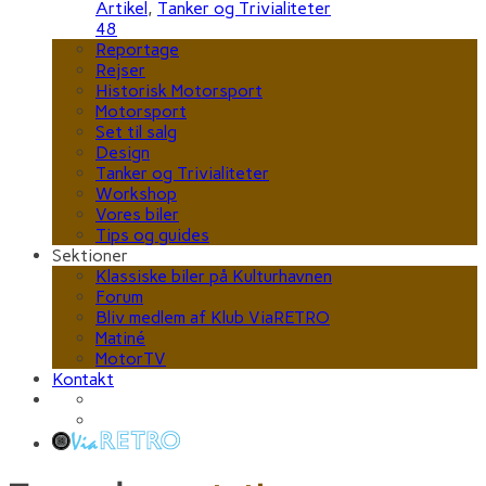
Artikel
,
Tanker og Trivialiteter
48
Reportage
Rejser
Historisk Motorsport
Motorsport
Set til salg
Design
Tanker og Trivialiteter
Workshop
Vores biler
Tips og guides
Sektioner
Klassiske biler på Kulturhavnen
Forum
Bliv medlem af Klub ViaRETRO
Matiné
MotorTV
Kontakt