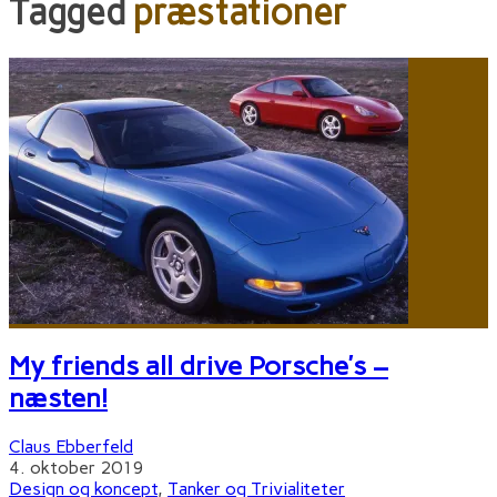
Tagged
præstationer
My friends all drive Porsche’s –
næsten!
Claus Ebberfeld
4. oktober 2019
Design og koncept
,
Tanker og Trivialiteter