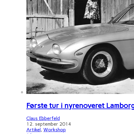
Første tur i nyrenoveret Lambor
Claus Ebberfeld
12. september 2014
Artikel
,
Workshop