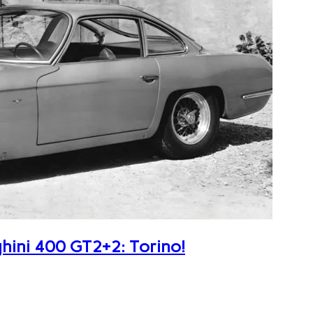
ghini 400 GT2+2: Torino!