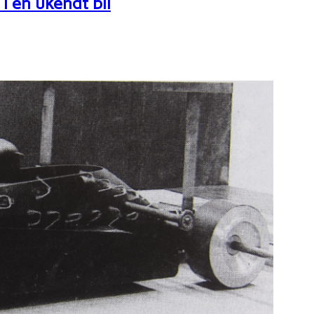
i en ukendt bil