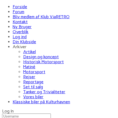
Forside
Forum
Bliv medlem af Klub ViaRETRO
Kontakt
Ny Bruger
Overblik
Log ind
Din Klubside
Arkiver
Artikel
Design og koncept
Historisk Motorsport
Matiné
Motorsport
Rejser
Reportage
Set til salg
Tanker og Trivialiteter
Vores biler
Klassiske biler på Kulturhavnen
Log In