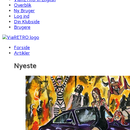
Overblik
Ny Bruger
Log ind
Din Klubside
Brugere
Forside
Artikler
Nyeste