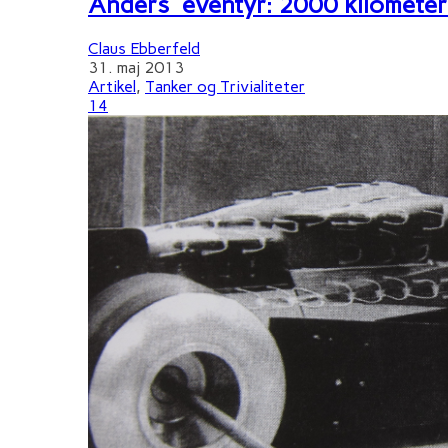
Anders' eventyr: 2000 kilometer 
Claus Ebberfeld
31. maj 2013
Artikel
,
Tanker og Trivialiteter
14