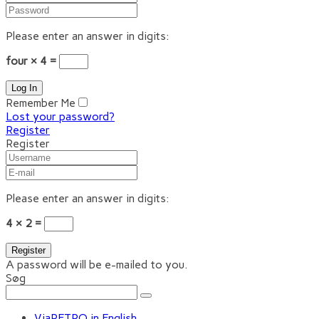
Please enter an answer in digits:
four × 4 =
Remember Me
Lost your password?
Register
Register
Please enter an answer in digits:
4 × 2 =
A password will be e-mailed to you.
Søg
ViaRETRO in English