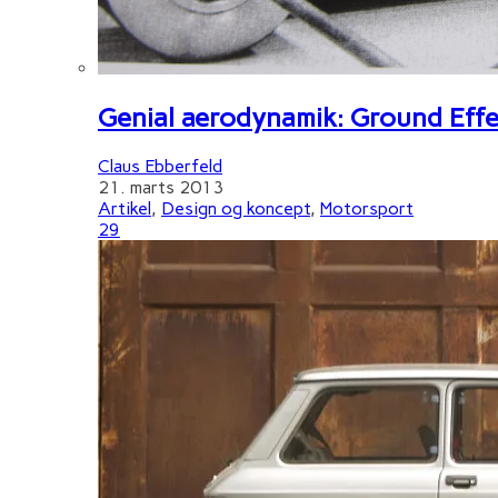
Genial aerodynamik: Ground Effe
Claus Ebberfeld
21. marts 2013
Artikel
,
Design og koncept
,
Motorsport
29