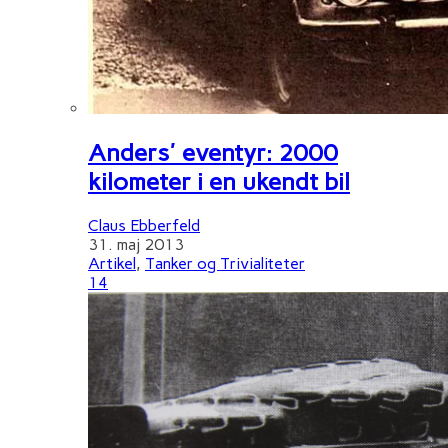
Anders' eventyr: 2000
kilometer i en ukendt bil
Claus Ebberfeld
31. maj 2013
Artikel
,
Tanker og Trivialiteter
14