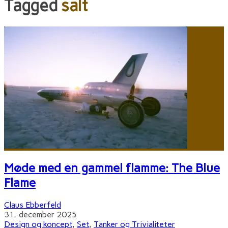
Tagged
salt
Møde med en gammel flamme: The Blue
Flame
Claus Ebberfeld
31. december 2025
Design og koncept
,
Set
,
Tanker og Trivialiteter