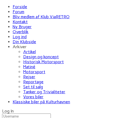
Forside
Forum
Bliv medlem af Klub ViaRETRO
Kontakt
Ny Bruger
Overblik
Log ind
Din Klubside
Arkiver
Artikel
Design og koncept
Historisk Motorsport
Matiné
Motorsport
Rejser
Reportage
Set til salg
Tanker og Trivialiteter
Vores biler
Klassiske biler på Kulturhavnen
Log In