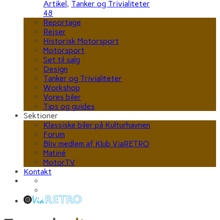
Artikel
,
Tanker og Trivialiteter
48
Reportage
Rejser
Historisk Motorsport
Motorsport
Set til salg
Design
Tanker og Trivialiteter
Workshop
Vores biler
Tips og guides
Sektioner
Klassiske biler på Kulturhavnen
Forum
Bliv medlem af Klub ViaRETRO
Matiné
MotorTV
Kontakt