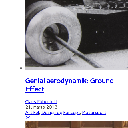
Genial aerodynamik: Ground
Effect
Claus Ebberfeld
21. marts 2013
Artikel
,
Design og koncept
,
Motorsport
29