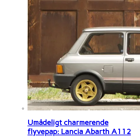
Umådeligt charmerende
flyvepap: Lancia Abarth A112