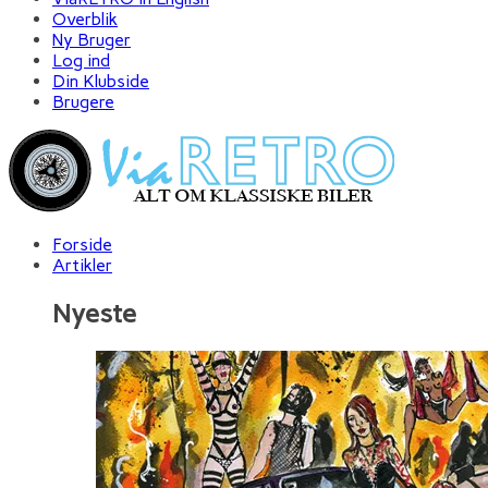
Overblik
Ny Bruger
Log ind
Din Klubside
Brugere
Forside
Artikler
Nyeste