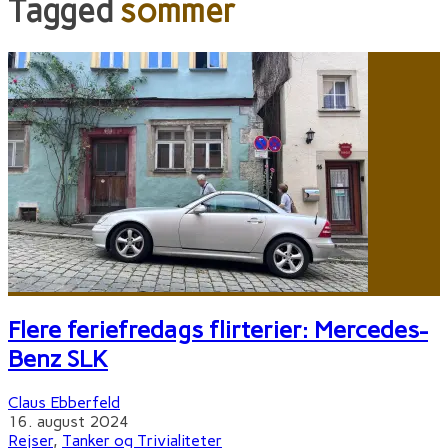
Tagged
sommer
Flere feriefredags flirterier: Mercedes-
Benz SLK
Claus Ebberfeld
16. august 2024
Rejser
,
Tanker og Trivialiteter