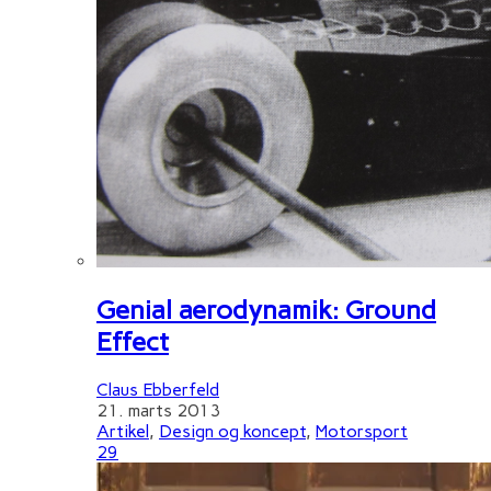
Genial aerodynamik: Ground
Effect
Claus Ebberfeld
21. marts 2013
Artikel
,
Design og koncept
,
Motorsport
29