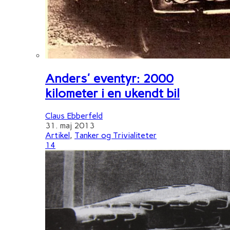
Anders' eventyr: 2000
kilometer i en ukendt bil
Claus Ebberfeld
31. maj 2013
Artikel
,
Tanker og Trivialiteter
14