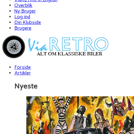
Overblik
Ny Bruger
Log ind
Din Klubside
Brugere
Forside
Artikler
Nyeste