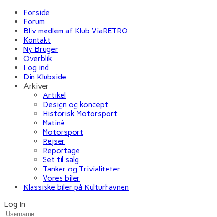
Forside
Forum
Bliv medlem af Klub ViaRETRO
Kontakt
Ny Bruger
Overblik
Log ind
Din Klubside
Arkiver
Artikel
Design og koncept
Historisk Motorsport
Matiné
Motorsport
Rejser
Reportage
Set til salg
Tanker og Trivialiteter
Vores biler
Klassiske biler på Kulturhavnen
Log In