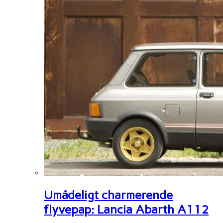
Umådeligt charmerende
flyvepap: Lancia Abarth A112