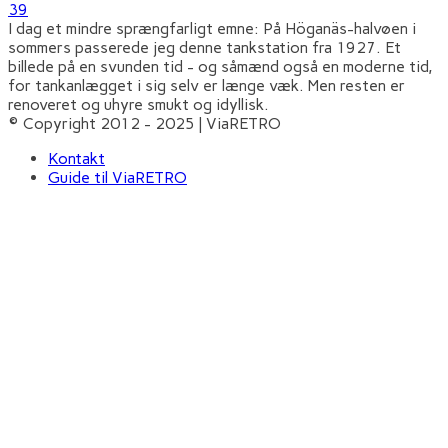
39
I dag et mindre sprængfarligt emne: På Höganäs-halvøen i
sommers passerede jeg denne tankstation fra 1927. Et
billede på en svunden tid - og såmænd også en moderne tid,
for tankanlægget i sig selv er længe væk. Men resten er
renoveret og uhyre smukt og idyllisk.
© Copyright 2012 - 2025 | ViaRETRO
Kontakt
Guide til ViaRETRO