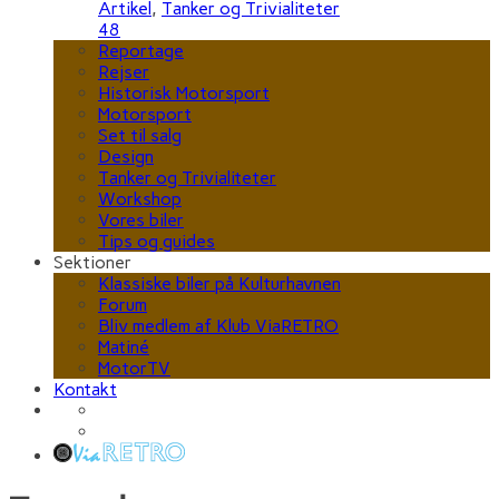
Artikel
,
Tanker og Trivialiteter
48
Reportage
Rejser
Historisk Motorsport
Motorsport
Set til salg
Design
Tanker og Trivialiteter
Workshop
Vores biler
Tips og guides
Sektioner
Klassiske biler på Kulturhavnen
Forum
Bliv medlem af Klub ViaRETRO
Matiné
MotorTV
Kontakt