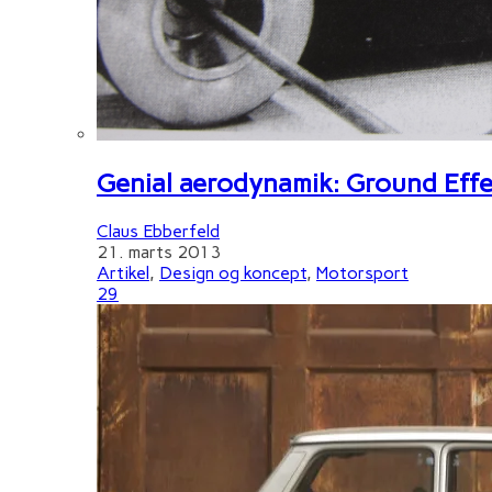
Genial aerodynamik: Ground Effe
Claus Ebberfeld
21. marts 2013
Artikel
,
Design og koncept
,
Motorsport
29