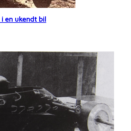
i en ukendt bil