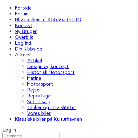
Forside
Forum
Bliv medlem af Klub ViaRETRO
Kontakt
Ny Bruger
Overblik
Log ind
Din Klubside
Arkiver
Artikel
Design og koncept
Historisk Motorsport
Matiné
Motorsport
Rejser
Reportage
Set til salg
Tanker og Trivialiteter
Vores biler
Klassiske biler på Kulturhavnen
Log In