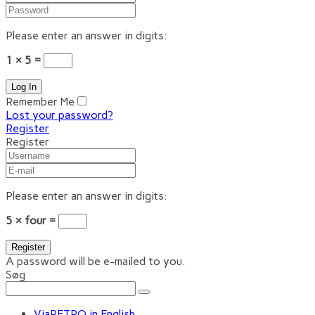
Please enter an answer in digits:
1 × 5 =
Remember Me
Lost your password?
Register
Register
Please enter an answer in digits:
5 × four =
A password will be e-mailed to you.
Søg
ViaRETRO in English