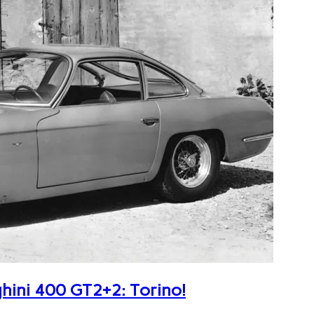
ghini 400 GT2+2: Torino!