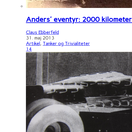
Anders' eventyr: 2000 kilometer 
Claus Ebberfeld
31. maj 2013
Artikel
,
Tanker og Trivialiteter
14