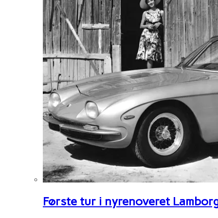
Første tur i nyrenoveret Lambor