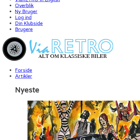
Overblik
Ny Bruger
Log ind
Din Klubside
Brugere
Forside
Artikler
Nyeste