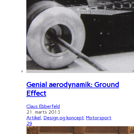
Genial aerodynamik: Ground
Effect
Claus Ebberfeld
21. marts 2013
Artikel
,
Design og koncept
,
Motorsport
29