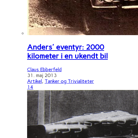
Anders' eventyr: 2000
kilometer i en ukendt bil
Claus Ebberfeld
31. maj 2013
Artikel
,
Tanker og Trivialiteter
14