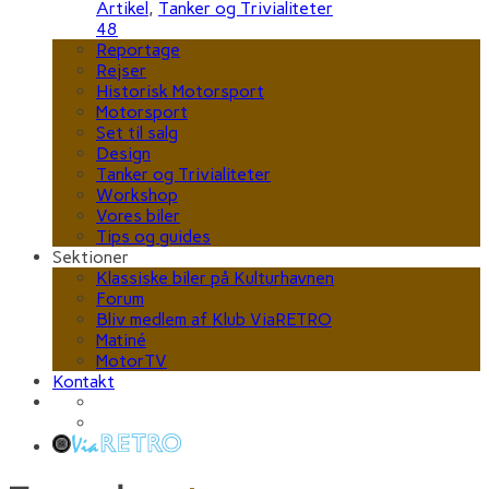
Artikel
,
Tanker og Trivialiteter
48
Reportage
Rejser
Historisk Motorsport
Motorsport
Set til salg
Design
Tanker og Trivialiteter
Workshop
Vores biler
Tips og guides
Sektioner
Klassiske biler på Kulturhavnen
Forum
Bliv medlem af Klub ViaRETRO
Matiné
MotorTV
Kontakt