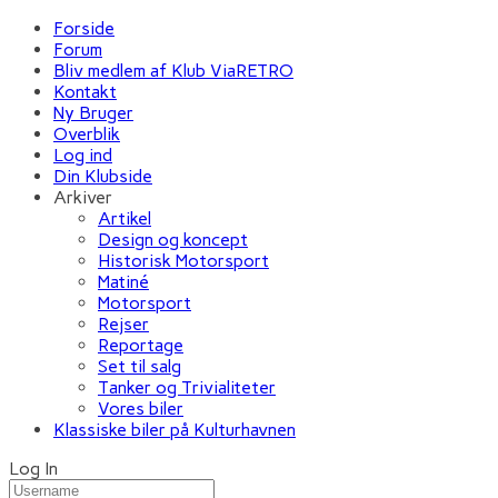
Forside
Forum
Bliv medlem af Klub ViaRETRO
Kontakt
Ny Bruger
Overblik
Log ind
Din Klubside
Arkiver
Artikel
Design og koncept
Historisk Motorsport
Matiné
Motorsport
Rejser
Reportage
Set til salg
Tanker og Trivialiteter
Vores biler
Klassiske biler på Kulturhavnen
Log In