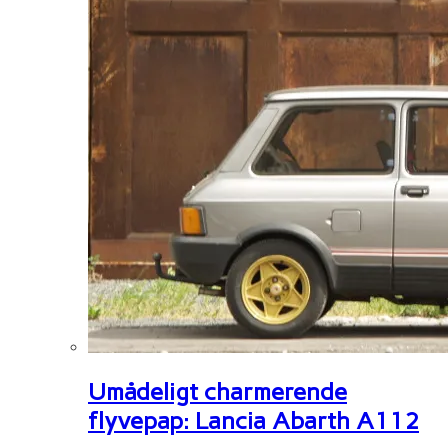
Umådeligt charmerende
flyvepap: Lancia Abarth A112