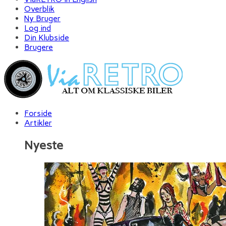
Overblik
Ny Bruger
Log ind
Din Klubside
Brugere
Forside
Artikler
Nyeste