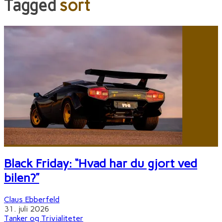
Tagged
sort
Black Friday: “Hvad har du gjort ved
bilen?”
Claus Ebberfeld
31. juli 2026
Tanker og Trivialiteter