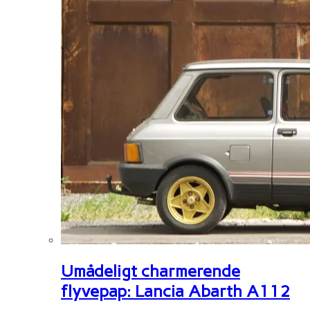
Umådeligt charmerende
flyvepap: Lancia Abarth A112