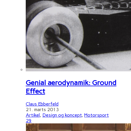
Genial aerodynamik: Ground
Effect
Claus Ebberfeld
21. marts 2013
Artikel
,
Design og koncept
,
Motorsport
29