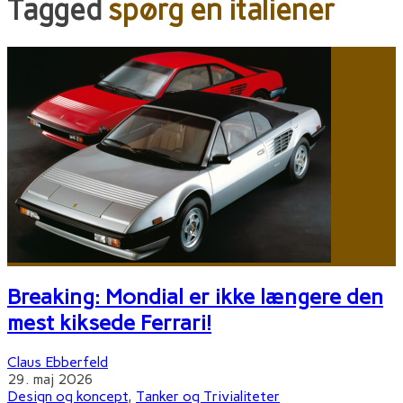
Tagged
spørg en italiener
Breaking: Mondial er ikke længere den
mest kiksede Ferrari!
Claus Ebberfeld
29. maj 2026
Design og koncept
,
Tanker og Trivialiteter