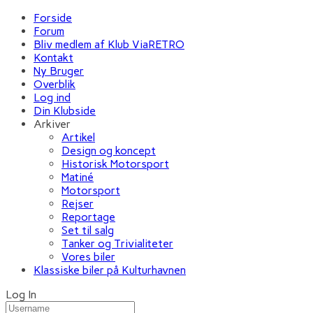
Forside
Forum
Bliv medlem af Klub ViaRETRO
Kontakt
Ny Bruger
Overblik
Log ind
Din Klubside
Arkiver
Artikel
Design og koncept
Historisk Motorsport
Matiné
Motorsport
Rejser
Reportage
Set til salg
Tanker og Trivialiteter
Vores biler
Klassiske biler på Kulturhavnen
Log In