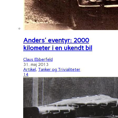
Anders' eventyr: 2000
kilometer i en ukendt bil
Claus Ebberfeld
31. maj 2013
Artikel
,
Tanker og Trivialiteter
14