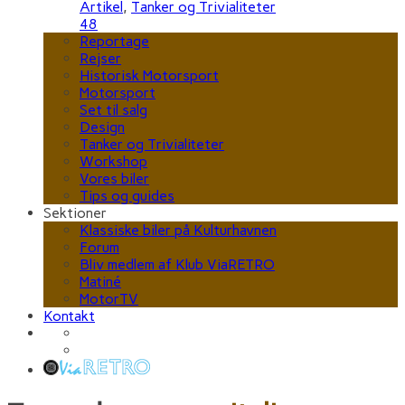
Artikel
,
Tanker og Trivialiteter
48
Reportage
Rejser
Historisk Motorsport
Motorsport
Set til salg
Design
Tanker og Trivialiteter
Workshop
Vores biler
Tips og guides
Sektioner
Klassiske biler på Kulturhavnen
Forum
Bliv medlem af Klub ViaRETRO
Matiné
MotorTV
Kontakt