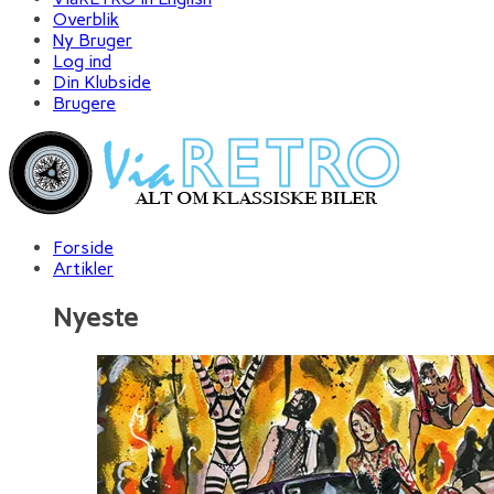
Overblik
Ny Bruger
Log ind
Din Klubside
Brugere
Forside
Artikler
Nyeste