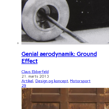
Genial aerodynamik: Ground
Effect
Claus Ebberfeld
21. marts 2013
Artikel
,
Design og koncept
,
Motorsport
29