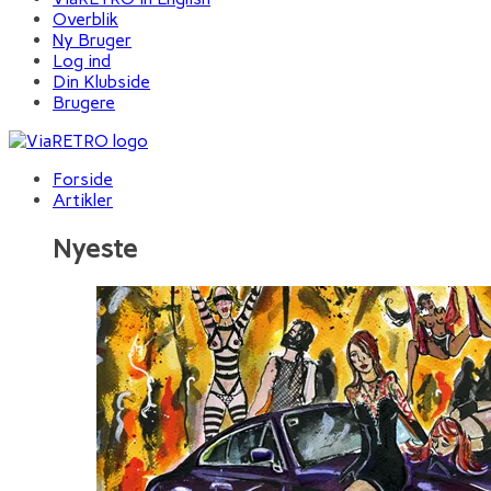
Overblik
Ny Bruger
Log ind
Din Klubside
Brugere
Forside
Artikler
Nyeste