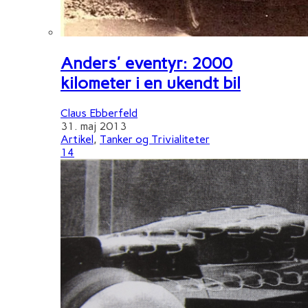
Anders' eventyr: 2000
kilometer i en ukendt bil
Claus Ebberfeld
31. maj 2013
Artikel
,
Tanker og Trivialiteter
14