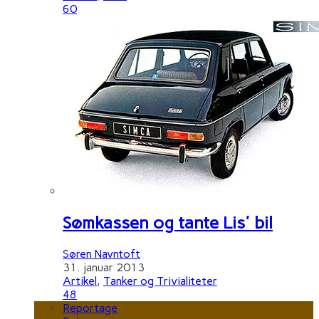
60
Sømkassen og tante Lis' bil
Søren Navntoft
31. januar 2013
Artikel
,
Tanker og Trivialiteter
48
Reportage