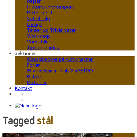
Rejser
Historisk Motorsport
Motorsport
Set til salg
Design
Tanker og Trivialiteter
Workshop
Vores biler
Tips og guides
Sektioner
Klassiske biler på Kulturhavnen
Forum
Bliv medlem af Klub ViaRETRO
Matiné
MotorTV
Kontakt
Tagged
stål