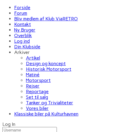
Forside
Forum
Bliv medlem af Klub ViaRETRO
Kontakt
Ny Bruger
Overblik
Log ind
Din Klubside
Arkiver
Artikel
Design og koncept
Historisk Motorsport
Matiné
Motorsport
Rejser
Reportage
Set til salg
Tanker og Trivialiteter
Vores biler
Klassiske biler på Kulturhavnen
Log In