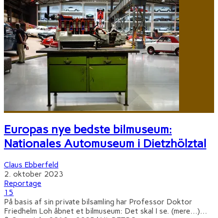
Europas nye bedste bilmuseum:
Nationales Automuseum i Dietzhölztal
Claus Ebberfeld
2. oktober 2023
Reportage
15
På basis af sin private bilsamling har Professor Doktor
Friedhelm Loh åbnet et bilmuseum: Det skal I se. (mere…)
...