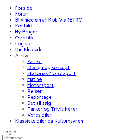
Forside
Forum
Bliv medlem af Klub ViaRETRO
Kontakt
Ny Bruger
Overblik
Log ind
Din Klubside
Arkiver
Artikel
Design og koncept
Historisk Motorsport
Matiné
Motorsport
Rejser
Reportage
Set til salg
Tanker og Trivialiteter
Vores biler
Klassiske biler på Kulturhavnen
Log In