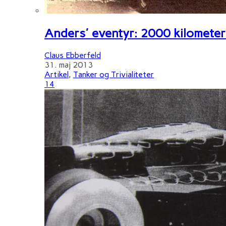
Anders' eventyr: 2000 kilometer 
Claus Ebberfeld
31. maj 2013
Artikel
,
Tanker og Trivialiteter
14