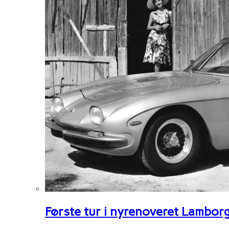
Første tur i nyrenoveret Lambor