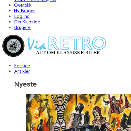
Overblik
Ny Bruger
Log ind
Din Klubside
Brugere
Forside
Artikler
Nyeste