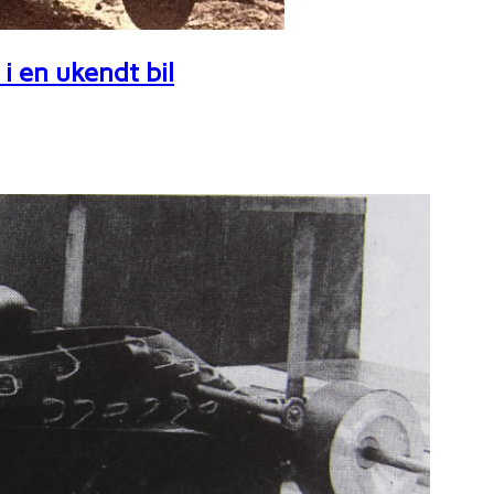
i en ukendt bil