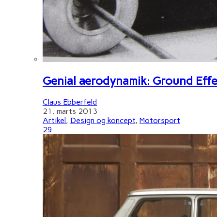
Genial aerodynamik: Ground Effe
Claus Ebberfeld
21. marts 2013
Artikel
,
Design og koncept
,
Motorsport
29