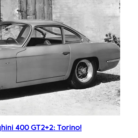
ghini 400 GT2+2: Torino!