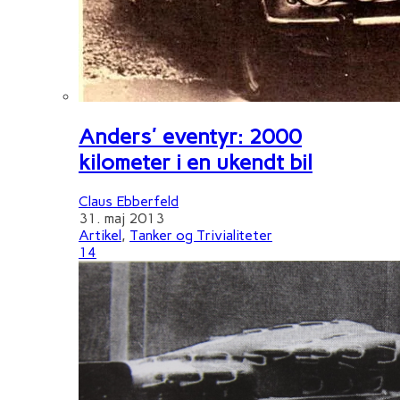
Anders' eventyr: 2000
kilometer i en ukendt bil
Claus Ebberfeld
31. maj 2013
Artikel
,
Tanker og Trivialiteter
14