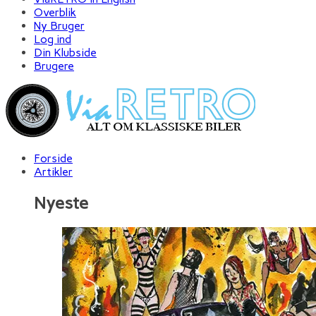
Overblik
Ny Bruger
Log ind
Din Klubside
Brugere
Forside
Artikler
Nyeste