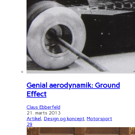
Genial aerodynamik: Ground
Effect
Claus Ebberfeld
21. marts 2013
Artikel
,
Design og koncept
,
Motorsport
29