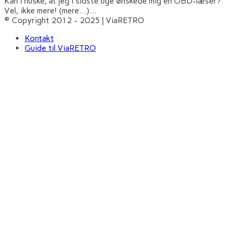
Kan I huske, at jeg i sidste uge ønskede mig en OBD-læser?
Vel, ikke mere! (mere…)
...
© Copyright 2012 - 2025 | ViaRETRO
Kontakt
Guide til ViaRETRO