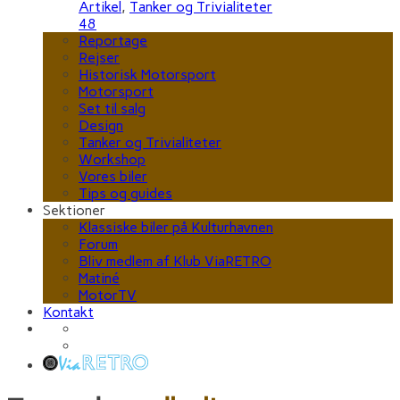
Artikel
,
Tanker og Trivialiteter
48
Reportage
Rejser
Historisk Motorsport
Motorsport
Set til salg
Design
Tanker og Trivialiteter
Workshop
Vores biler
Tips og guides
Sektioner
Klassiske biler på Kulturhavnen
Forum
Bliv medlem af Klub ViaRETRO
Matiné
MotorTV
Kontakt