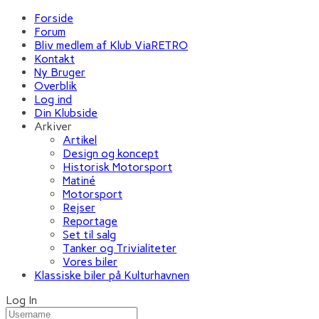
Forside
Forum
Bliv medlem af Klub ViaRETRO
Kontakt
Ny Bruger
Overblik
Log ind
Din Klubside
Arkiver
Artikel
Design og koncept
Historisk Motorsport
Matiné
Motorsport
Rejser
Reportage
Set til salg
Tanker og Trivialiteter
Vores biler
Klassiske biler på Kulturhavnen
Log In