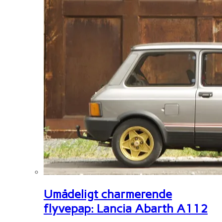
Umådeligt charmerende
flyvepap: Lancia Abarth A112