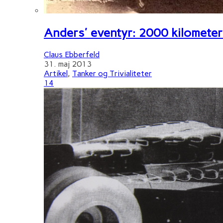
Anders' eventyr: 2000 kilometer 
Claus Ebberfeld
31. maj 2013
Artikel
,
Tanker og Trivialiteter
14