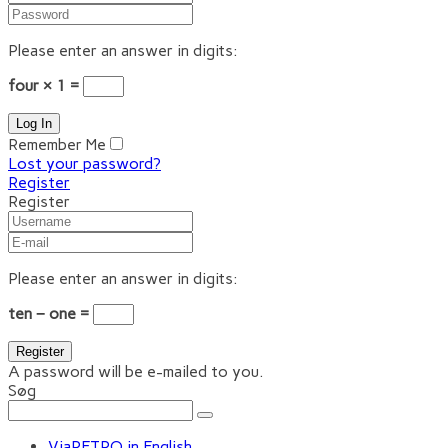
Please enter an answer in digits:
four × 1 =
Remember Me
Lost your password?
Register
Register
Please enter an answer in digits:
ten − one =
A password will be e-mailed to you.
Søg
ViaRETRO in English