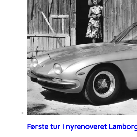
Første tur i nyrenoveret Lambor