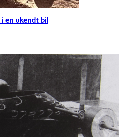
i en ukendt bil