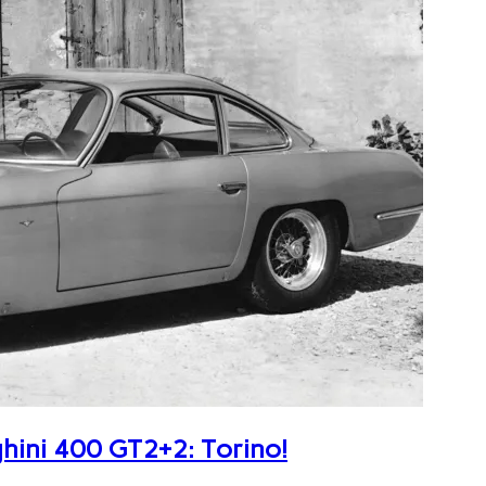
ghini 400 GT2+2: Torino!