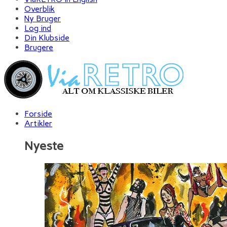
Overblik
Ny Bruger
Log ind
Din Klubside
Brugere
Forside
Artikler
Nyeste