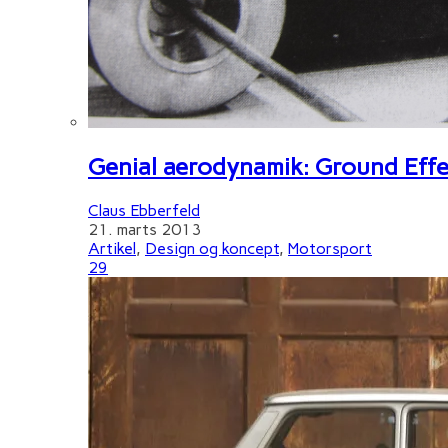
Genial aerodynamik: Ground Effe
Claus Ebberfeld
21. marts 2013
Artikel
,
Design og koncept
,
Motorsport
29