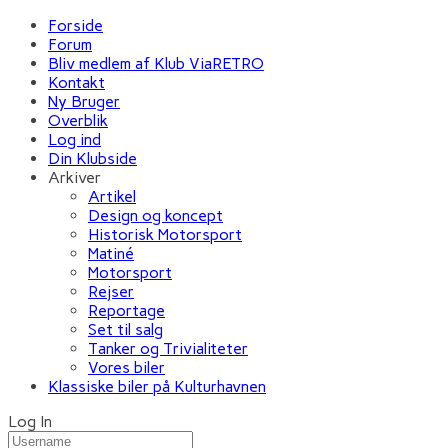
Forside
Forum
Bliv medlem af Klub ViaRETRO
Kontakt
Ny Bruger
Overblik
Log ind
Din Klubside
Arkiver
Artikel
Design og koncept
Historisk Motorsport
Matiné
Motorsport
Rejser
Reportage
Set til salg
Tanker og Trivialiteter
Vores biler
Klassiske biler på Kulturhavnen
Log In