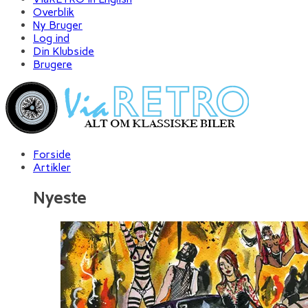
Overblik
Ny Bruger
Log ind
Din Klubside
Brugere
Forside
Artikler
Nyeste