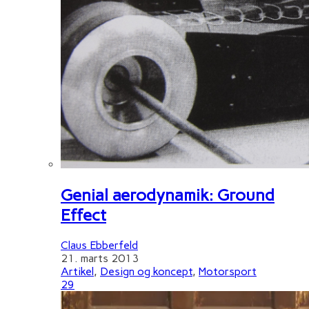
Genial aerodynamik: Ground
Effect
Claus Ebberfeld
21. marts 2013
Artikel
,
Design og koncept
,
Motorsport
29