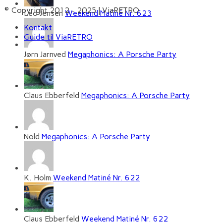
© Copyright 2012 - 2025 | ViaRETRO
Leo Jensen
Weekend Matiné Nr. 623
Kontakt
Guide til ViaRETRO
Jørn Jarnved
Megaphonics: A Porsche Party
Claus Ebberfeld
Megaphonics: A Porsche Party
Nold
Megaphonics: A Porsche Party
K. Holm
Weekend Matiné Nr. 622
Claus Ebberfeld
Weekend Matiné Nr. 622