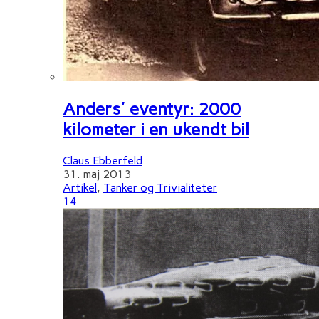
Anders' eventyr: 2000
kilometer i en ukendt bil
Claus Ebberfeld
31. maj 2013
Artikel
,
Tanker og Trivialiteter
14