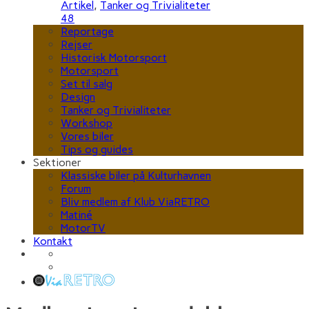
Artikel
,
Tanker og Trivialiteter
48
Reportage
Rejser
Historisk Motorsport
Motorsport
Set til salg
Design
Tanker og Trivialiteter
Workshop
Vores biler
Tips og guides
Sektioner
Klassiske biler på Kulturhavnen
Forum
Bliv medlem af Klub ViaRETRO
Matiné
MotorTV
Kontakt