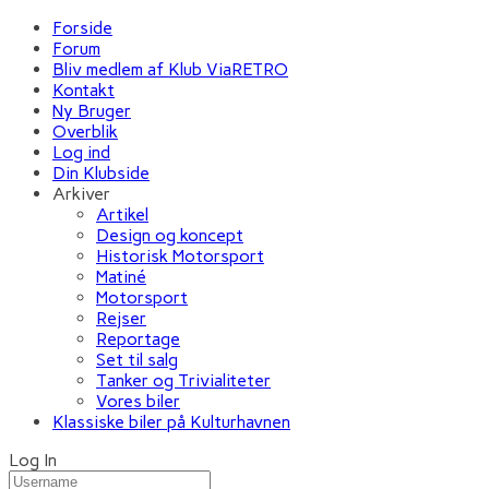
Forside
Forum
Bliv medlem af Klub ViaRETRO
Kontakt
Ny Bruger
Overblik
Log ind
Din Klubside
Arkiver
Artikel
Design og koncept
Historisk Motorsport
Matiné
Motorsport
Rejser
Reportage
Set til salg
Tanker og Trivialiteter
Vores biler
Klassiske biler på Kulturhavnen
Log In