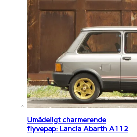
Umådeligt charmerende
flyvepap: Lancia Abarth A112