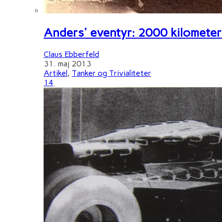
Anders' eventyr: 2000 kilometer 
Claus Ebberfeld
31. maj 2013
Artikel
,
Tanker og Trivialiteter
14