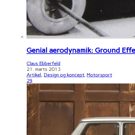
Genial aerodynamik: Ground Effe
Claus Ebberfeld
21. marts 2013
Artikel
,
Design og koncept
,
Motorsport
29