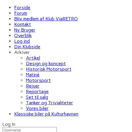
Forside
Forum
Bliv medlem af Klub ViaRETRO
Kontakt
Ny Bruger
Overblik
Log ind
Din Klubside
Arkiver
Artikel
Design og koncept
Historisk Motorsport
Matiné
Motorsport
Rejser
Reportage
Set til salg
Tanker og Trivialiteter
Vores biler
Klassiske biler på Kulturhavnen
Log In