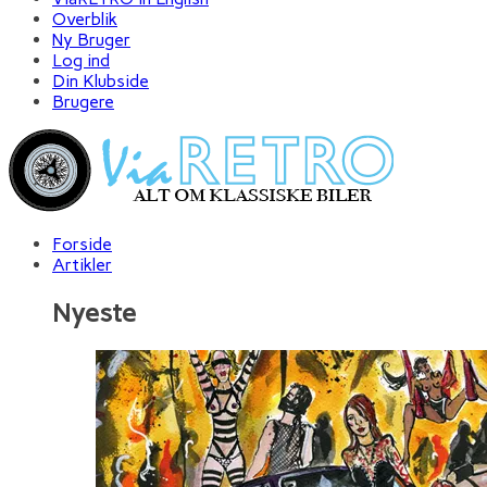
Overblik
Ny Bruger
Log ind
Din Klubside
Brugere
Forside
Artikler
Nyeste