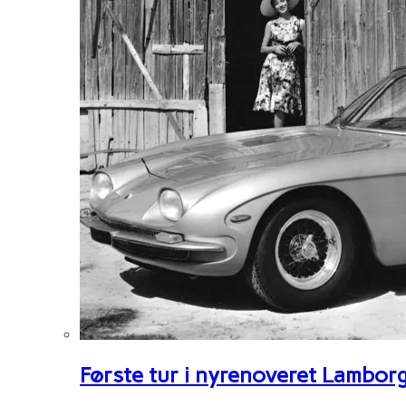
Første tur i nyrenoveret Lambor