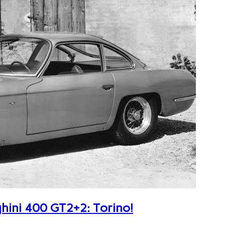
ghini 400 GT2+2: Torino!