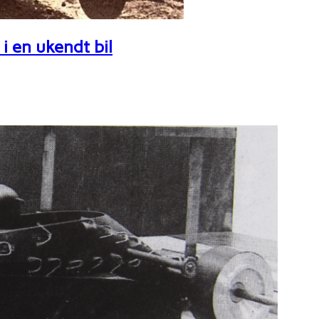
i en ukendt bil