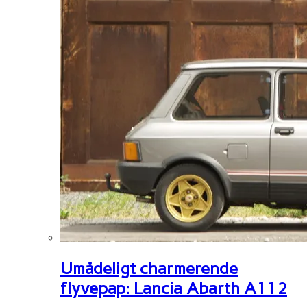
Umådeligt charmerende
flyvepap: Lancia Abarth A112