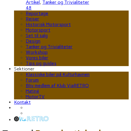
Artikel
,
Tanker og Trivialiteter
48
Reportage
Rejser
Historisk Motorsport
Motorsport
Set til salg
Design
Tanker og Trivialiteter
Workshop
Vores biler
Tips og guides
Sektioner
Klassiske biler på Kulturhavnen
Forum
Bliv medlem af Klub ViaRETRO
Matiné
MotorTV
Kontakt