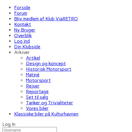
Forside
Forum
Bliv medlem af Klub ViaRETRO
Kontakt
Ny Bruger
Overblik
Log ind
Din Klubside
Arkiver
Artikel
Design og koncept
Historisk Motorsport
Matiné
Motorsport
Rejser
Reportage
Set til salg
Tanker og Trivialiteter
Vores biler
Klassiske biler på Kulturhavnen
Log In