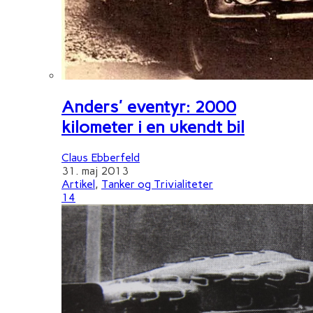
Anders' eventyr: 2000
kilometer i en ukendt bil
Claus Ebberfeld
31. maj 2013
Artikel
,
Tanker og Trivialiteter
14