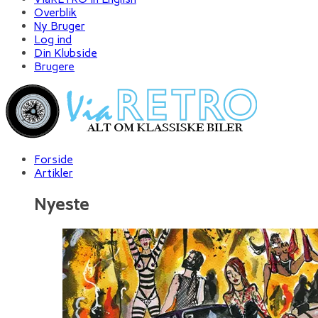
Overblik
Ny Bruger
Log ind
Din Klubside
Brugere
Forside
Artikler
Nyeste