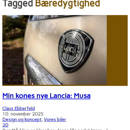
Tagged
Bæredygtighed
Min kones nye Lancia: Musa
Claus Ebberfeld
10. november 2025
Design og koncept
,
Vores biler
20