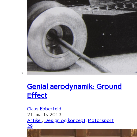
Genial aerodynamik: Ground
Effect
Claus Ebberfeld
21. marts 2013
Artikel
,
Design og koncept
,
Motorsport
29