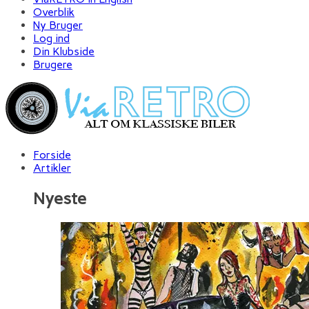
Overblik
Ny Bruger
Log ind
Din Klubside
Brugere
Forside
Artikler
Nyeste