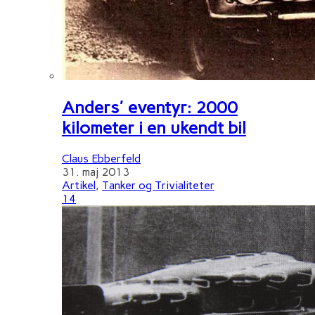
Anders' eventyr: 2000
kilometer i en ukendt bil
Claus Ebberfeld
31. maj 2013
Artikel
,
Tanker og Trivialiteter
14