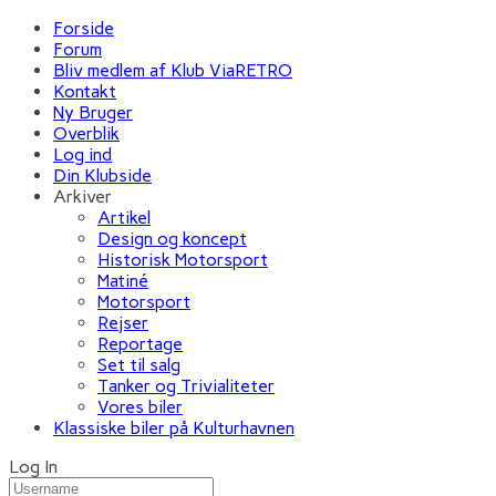
Forside
Forum
Bliv medlem af Klub ViaRETRO
Kontakt
Ny Bruger
Overblik
Log ind
Din Klubside
Arkiver
Artikel
Design og koncept
Historisk Motorsport
Matiné
Motorsport
Rejser
Reportage
Set til salg
Tanker og Trivialiteter
Vores biler
Klassiske biler på Kulturhavnen
Log In