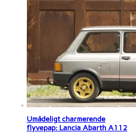
Umådeligt charmerende
flyvepap: Lancia Abarth A112