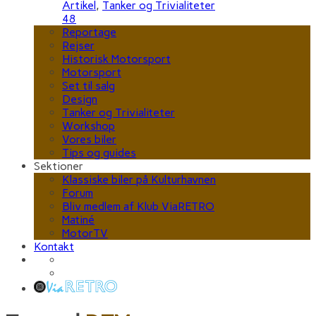
Artikel
,
Tanker og Trivialiteter
48
Reportage
Rejser
Historisk Motorsport
Motorsport
Set til salg
Design
Tanker og Trivialiteter
Workshop
Vores biler
Tips og guides
Sektioner
Klassiske biler på Kulturhavnen
Forum
Bliv medlem af Klub ViaRETRO
Matiné
MotorTV
Kontakt