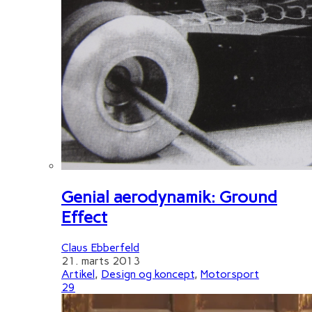
Genial aerodynamik: Ground
Effect
Claus Ebberfeld
21. marts 2013
Artikel
,
Design og koncept
,
Motorsport
29