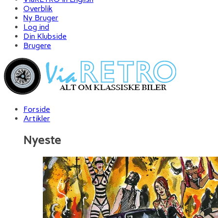
Overblik
Ny Bruger
Log ind
Din Klubside
Brugere
Forside
Artikler
Nyeste