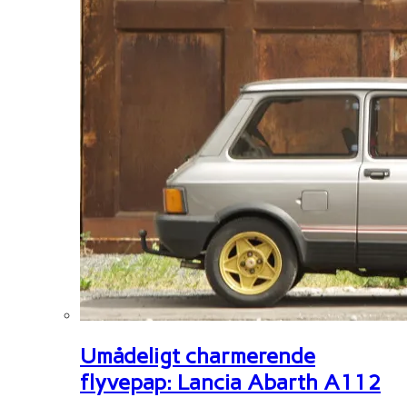
Umådeligt charmerende
flyvepap: Lancia Abarth A112