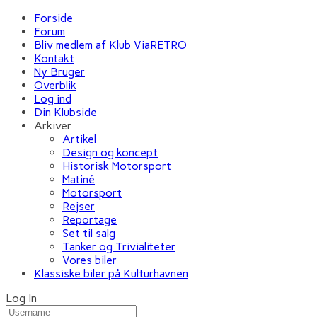
Forside
Forum
Bliv medlem af Klub ViaRETRO
Kontakt
Ny Bruger
Overblik
Log ind
Din Klubside
Arkiver
Artikel
Design og koncept
Historisk Motorsport
Matiné
Motorsport
Rejser
Reportage
Set til salg
Tanker og Trivialiteter
Vores biler
Klassiske biler på Kulturhavnen
Log In