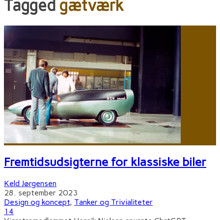
Tagged
gætværk
Fremtidsudsigterne for klassiske biler
Keld Jørgensen
28. september 2023
Design og koncept
,
Tanker og Trivialiteter
14