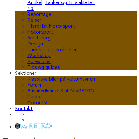
Artikel
,
Tanker og Trivialiteter
48
Reportage
Rejser
Historisk Motorsport
Motorsport
Set til salg
Design
Tanker og Trivialiteter
Workshop
Vores biler
Tips og guides
Sektioner
Klassiske biler på Kulturhavnen
Forum
Bliv medlem af Klub ViaRETRO
Matiné
MotorTV
Kontakt