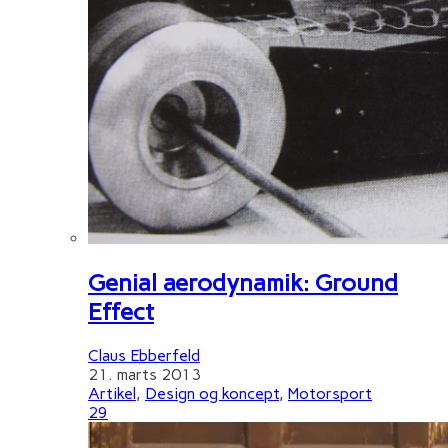
Genial aerodynamik: Ground
Effect
Claus Ebberfeld
21. marts 2013
Artikel
,
Design og koncept
,
Motorsport
29