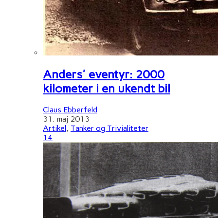
Anders' eventyr: 2000
kilometer i en ukendt bil
Claus Ebberfeld
31. maj 2013
Artikel
,
Tanker og Trivialiteter
14