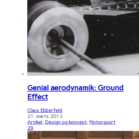
Genial aerodynamik: Ground
Effect
Claus Ebberfeld
21. marts 2013
Artikel
,
Design og koncept
,
Motorsport
29