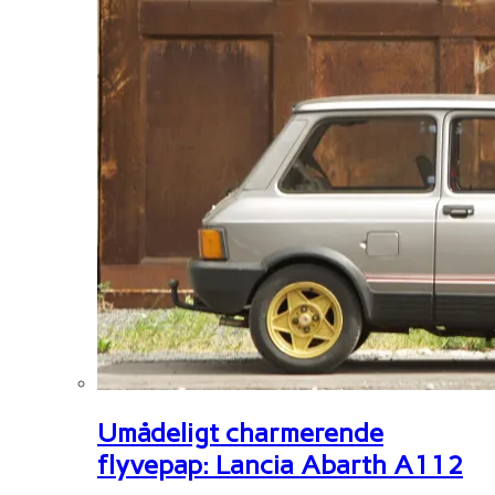
Umådeligt charmerende
flyvepap: Lancia Abarth A112