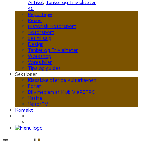
Artikel
,
Tanker og Trivialiteter
48
Reportage
Rejser
Historisk Motorsport
Motorsport
Set til salg
Design
Tanker og Trivialiteter
Workshop
Vores biler
Tips og guides
Sektioner
Klassiske biler på Kulturhavnen
Forum
Bliv medlem af Klub ViaRETRO
Matiné
MotorTV
Kontakt