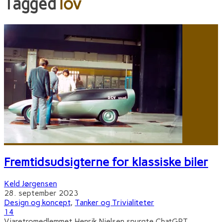
Tagged
lov
Fremtidsudsigterne for klassiske biler
Keld Jørgensen
28. september 2023
Design og koncept
,
Tanker og Trivialiteter
14
Viaretromedlemmet Henrik Nielsen spurgte ChatGPT-