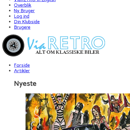
Overblik
Ny Bruger
Log ind
Din Klubside
Brugere
Forside
Artikler
Nyeste