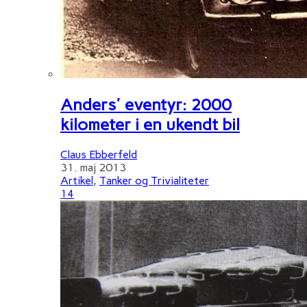
Anders' eventyr: 2000
kilometer i en ukendt bil
Claus Ebberfeld
31. maj 2013
Artikel
,
Tanker og Trivialiteter
14