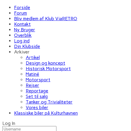
Forside
Forum
Bliv medlem af Klub ViaRETRO
Kontakt
Ny Bruger
Overblik
Log ind
Din Klubside
Arkiver
Artikel
Design og koncept
Historisk Motorsport
Matiné
Motorsport
Rejser
Reportage
Set til salg
Tanker og Trivialiteter
Vores biler
Klassiske biler på Kulturhavnen
Log In