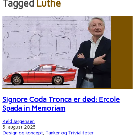
Tagged
Luthe
Signore Coda Tronca er død: Ercole
Spada in Memoriam
Keld Jørgensen
5. august 2025
Design og koncept
,
Tanker og Trivialiteter