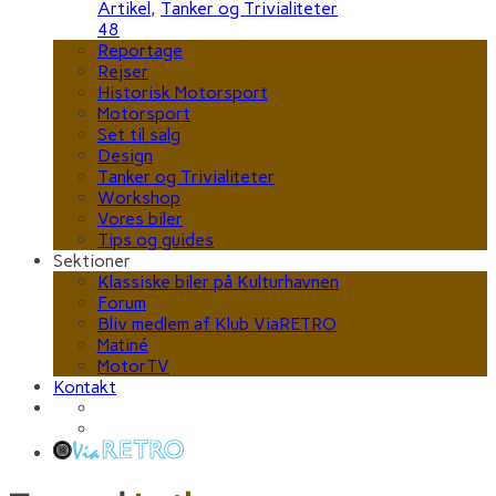
Artikel
,
Tanker og Trivialiteter
48
Reportage
Rejser
Historisk Motorsport
Motorsport
Set til salg
Design
Tanker og Trivialiteter
Workshop
Vores biler
Tips og guides
Sektioner
Klassiske biler på Kulturhavnen
Forum
Bliv medlem af Klub ViaRETRO
Matiné
MotorTV
Kontakt