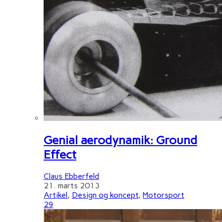
Genial aerodynamik: Ground
Effect
Claus Ebberfeld
21. marts 2013
Artikel
,
Design og koncept
,
Motorsport
29