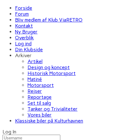
Forside
Forum
Bliv medlem af Klub ViaRETRO
Kontakt
Ny Bruger
Overblik
Log ind
Din Klubside
Arkiver
Artikel
Design og koncept
Historisk Motorsport
Matiné
Motorsport
Rejser
Reportage
Set til salg
Tanker og Trivialiteter
Vores biler
Klassiske biler på Kulturhavnen
Log In