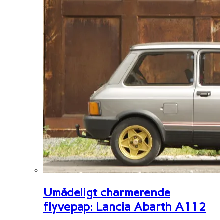
Umådeligt charmerende
flyvepap: Lancia Abarth A112