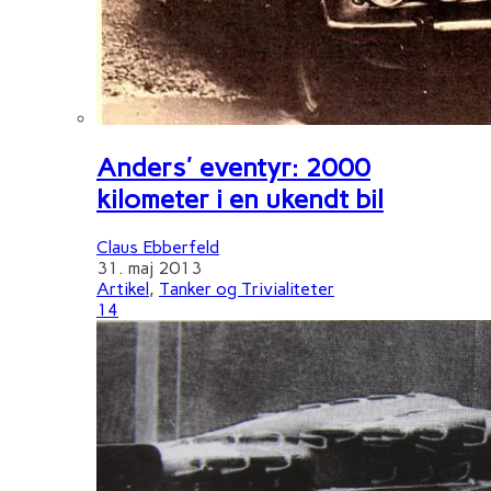
Anders' eventyr: 2000
kilometer i en ukendt bil
Claus Ebberfeld
31. maj 2013
Artikel
,
Tanker og Trivialiteter
14