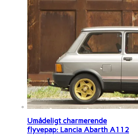
Umådeligt charmerende
flyvepap: Lancia Abarth A112