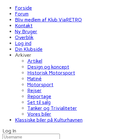
Forside
Forum
Bliv medlem af Klub ViaRETRO
Kontakt
Ny Bruger
Overblik
Log ind
Din Klubside
Arkiver
Artikel
Design og koncept
Historisk Motorsport
Matiné
Motorsport
Rejser
Reportage
Set til salg
Tanker og Trivialiteter
Vores biler
Klassiske biler på Kulturhavnen
Log In