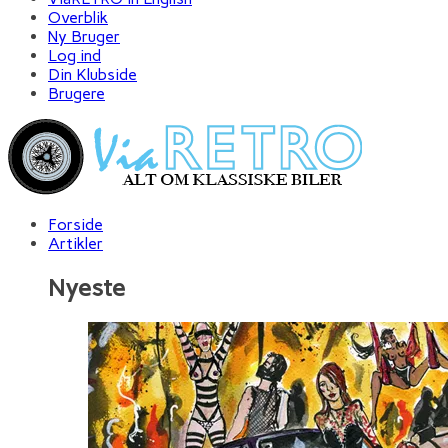
Overblik
Ny Bruger
Log ind
Din Klubside
Brugere
Forside
Artikler
Nyeste