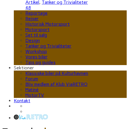
Artikel
,
Tanker og Trivialiteter
48
Reportage
Rejser
Historisk Motorsport
Motorsport
Set til salg
Design
Tanker og Trivialiteter
Workshop
Vores biler
Tips og guides
Sektioner
Klassiske biler på Kulturhavnen
Forum
Bliv medlem af Klub ViaRETRO
Matiné
MotorTV
Kontakt