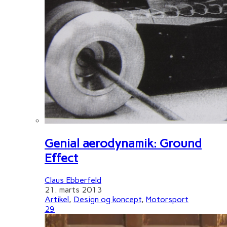
Genial aerodynamik: Ground
Effect
Claus Ebberfeld
21. marts 2013
Artikel
,
Design og koncept
,
Motorsport
29