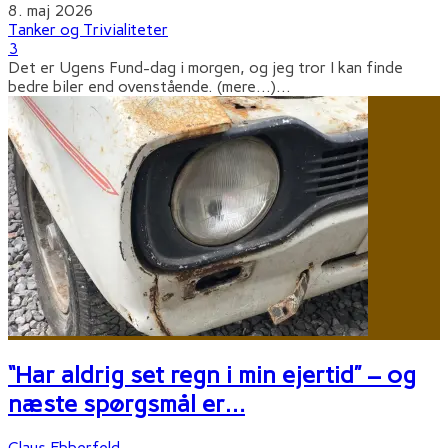
8. maj 2026
Tanker og Trivialiteter
3
Det er Ugens Fund-dag i morgen, og jeg tror I kan finde
bedre biler end ovenstående. (mere…)
...
“Har aldrig set regn i min ejertid” – og
næste spørgsmål er…
Claus Ebberfeld