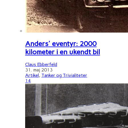
Anders' eventyr: 2000
kilometer i en ukendt bil
Claus Ebberfeld
31. maj 2013
Artikel
,
Tanker og Trivialiteter
14