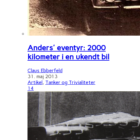
Anders' eventyr: 2000
kilometer i en ukendt bil
Claus Ebberfeld
31. maj 2013
Artikel
,
Tanker og Trivialiteter
14