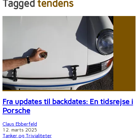
Tagged
tendens
Fra updates til backdates: En tidsrejse i
Porsche
Claus Ebberfeld
12. marts 2025
Tanker og Trivialiteter