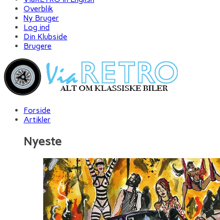
Overblik
Ny Bruger
Log ind
Din Klubside
Brugere
Forside
Artikler
Nyeste