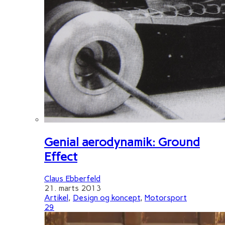
Genial aerodynamik: Ground
Effect
Claus Ebberfeld
21. marts 2013
Artikel
,
Design og koncept
,
Motorsport
29