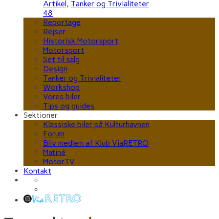
Artikel
,
Tanker og Trivialiteter
48
Reportage
Rejser
Historisk Motorsport
Motorsport
Set til salg
Design
Tanker og Trivialiteter
Workshop
Vores biler
Tips og guides
Sektioner
Klassiske biler på Kulturhavnen
Forum
Bliv medlem af Klub ViaRETRO
Matiné
MotorTV
Kontakt