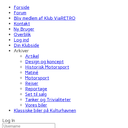
Forside
Forum
Bliv medlem af Klub ViaRETRO
Kontakt
Ny Bruger
Overblik
Log ind
Din Klubside
Arkiver
Artikel
Design og koncept
Historisk Motorsport
Matiné
Motorsport
Rejser
Reportage
Set til salg
Tanker og Trivialiteter
Vores biler
Klassiske biler på Kulturhavnen
Log In