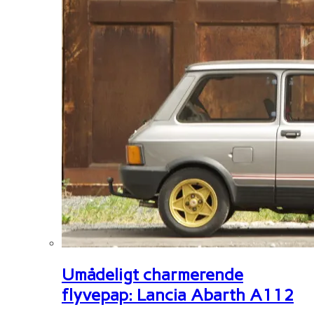
Umådeligt charmerende
flyvepap: Lancia Abarth A112