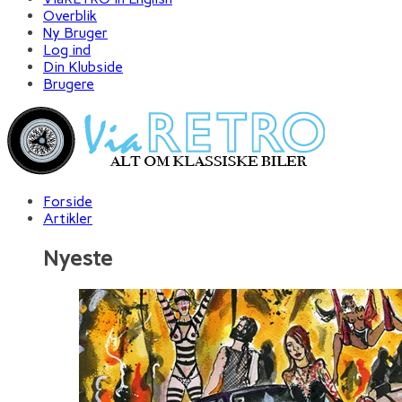
Overblik
Ny Bruger
Log ind
Din Klubside
Brugere
Forside
Artikler
Nyeste