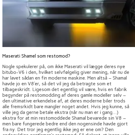
Maserati Shamel som restomod?
Nogle spekulerer på, om ikke Maserati vil lægge deres nye
bitubo-V6 i den, hvilket selvfølgelig giver mening, når nu de
har lavet sådan en fin moderne maskine. Men altså – Shamal
havde jo en V8’er, så det vil jeg da betragte som et
tilbageskridt. Ligesom det egentlig vil være, hvis en fabrik
begynder på restomodding af deres gamle modeller selv –
den ultimative erkendelse af, at deres moderne biler trods
alle fremsrkidt bare mangler noget andet. Hvis jeg kunne, så
ville jeg da gerne betale ekstra (når nu man er i gang…)
ekstra for at min restomoddede Shamal bevarede sin V8 –
men bare fungerede bedre end den nogensinde havde gjort
fra ny. Det tror jeg egentlig ikke jeg er ene om? Den