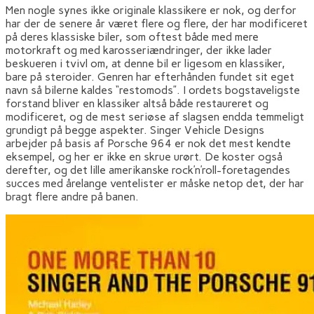
Men nogle synes ikke originale klassikere er nok, og derfor
har der de senere år været flere og flere, der har modificeret
på deres klassiske biler, som oftest både med mere
motorkraft og med karosseriændringer, der ikke lader
beskueren i tvivl om, at denne bil er ligesom en klassiker,
bare på steroider. Genren har efterhånden fundet sit eget
navn så bilerne kaldes “restomods”. I ordets bogstaveligste
forstand bliver en klassiker altså både restaureret og
modificeret, og de mest seriøse af slagsen endda temmeligt
grundigt på begge aspekter. Singer Vehicle Designs
arbejder på basis af Porsche 964 er nok det mest kendte
eksempel, og her er ikke en skrue urørt. De koster også
derefter, og det lille amerikanske rock’n’roll-foretagendes
succes med årelange ventelister er måske netop det, der har
bragt flere andre på banen.