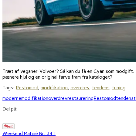
Træt af veganer-Volvoer? Så kan du få en Cyan som modgift. H
pænere hjul og en original farve fram fra kataloget?
Tags:
Restomod
,
modifikation
,
overdrev
,
tendens
,
tuning
moderne
modifikation
overdrev
restaurering
Restomod
tendens
t
Del på:
Weekend Matiné Nr. 341