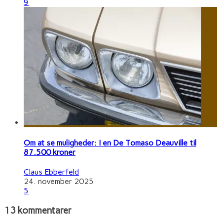
9
Om at se muligheder: I en De Tomaso Deauville til
87.500 kroner
Claus Ebberfeld
24. november 2025
5
13 kommentarer