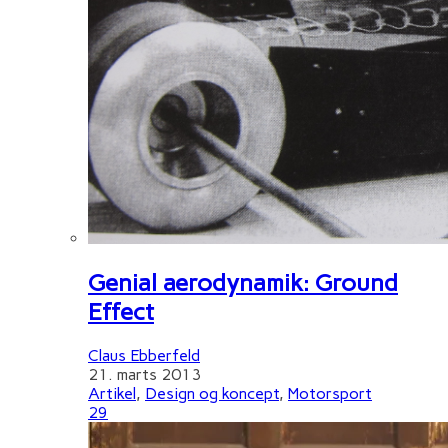
Genial aerodynamik: Ground
Effect
Claus Ebberfeld
21. marts 2013
Artikel
,
Design og koncept
,
Motorsport
29