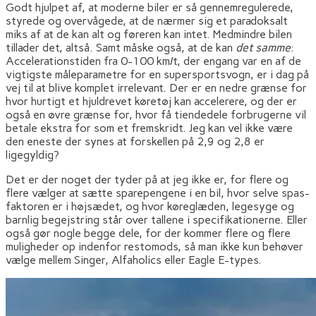
Godt hjulpet af, at moderne biler er så gennemregulerede,
styrede og overvågede, at de nærmer sig et paradoksalt
miks af at de kan alt og føreren kan intet. Medmindre bilen
tillader det, altså. Samt måske også, at de kan
det samme
:
Accelerationstiden fra 0-100 km/t, der engang var en af de
vigtigste måleparametre for en supersportsvogn, er i dag på
vej til at blive komplet irrelevant. Der er en nedre grænse for
hvor hurtigt et hjuldrevet køretøj kan accelerere, og der er
også en øvre grænse for, hvor få tiendedele forbrugerne vil
betale ekstra for som et fremskridt. Jeg kan vel ikke være
den eneste der synes at forskellen på 2,9 og 2,8 er
ligegyldig?
Det er der noget der tyder på at jeg ikke er, for flere og
flere vælger at sætte sparepengene i en bil, hvor selve spas-
faktoren er i højsædet, og hvor køreglæden, legesyge og
barnlig begejstring står over tallene i specifikationerne. Eller
også gør nogle begge dele, for der kommer flere og flere
muligheder op indenfor restomods, så man ikke kun behøver
vælge mellem Singer, Alfaholics eller Eagle E-types.