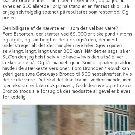
skal udfordre Singer – men idéen fejler intet, og da jeg nu
synes en SLC allerede i originalstand er en fantastisk bil, så
er jeg selvfølgelig spændt på resultatet som restomod. Og
prisen.
Den billigste af de nævnte er – som det vel bør være? –
Ford Escorten, der starter ved 69.000 britiske pund + moms
og afgift, og samtidigt er det nok også dén, der mest
understreger alt det der mangler i nye biler. Sjov i gaden –
selv langt, langt, langt under 300 km/t. Når det er sagt, så er
SLC’en den jeg helst selv ville have – hvis den altså bliver
lækker at se på. Og får manuelt gear. Som originalen jo aldrig
havde i de stærkeste versioner. Ford Broncoen? Roush kan
yderligere tune Gateways Bronco til 600 hestekræfter, hvis
det skulle være. Det skal det ikke for mit vedkommende, men
igen eksisterer bilen nok primært, fordi den nye og ret retro
Bronco trods alle forsøg på det modsatte alligevel er blevet
for kedelig.