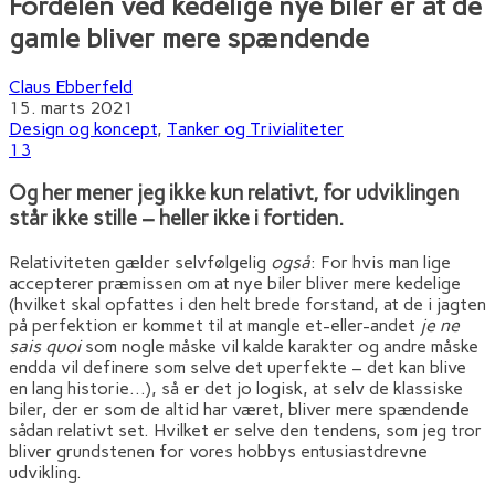
Fordelen ved kedelige nye biler er at de
gamle bliver mere spændende
Claus Ebberfeld
15. marts 2021
Design og koncept
,
Tanker og Trivialiteter
13
Og her mener jeg ikke kun relativt, for udviklingen
står ikke stille – heller ikke i fortiden.
Relativiteten gælder selvfølgelig
også
: For hvis man lige
accepterer præmissen om at nye biler bliver mere kedelige
(hvilket skal opfattes i den helt brede forstand, at de i jagten
på perfektion er kommet til at mangle et-eller-andet
je ne
sais quoi
som nogle måske vil kalde karakter og andre måske
endda vil definere som selve det uperfekte – det kan blive
en lang historie…), så er det jo logisk, at selv de klassiske
biler, der er som de altid har været, bliver mere spændende
sådan relativt set. Hvilket er selve den tendens, som jeg tror
bliver grundstenen for vores hobbys entusiastdrevne
udvikling.