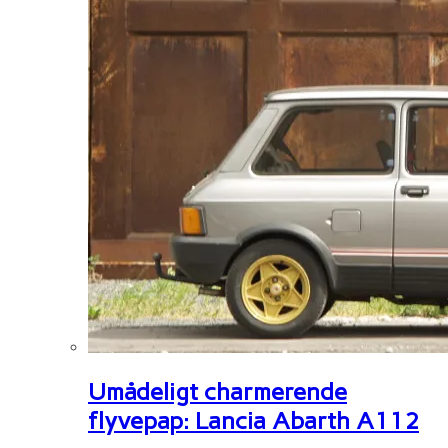
Umådeligt charmerende
flyvepap: Lancia Abarth A112