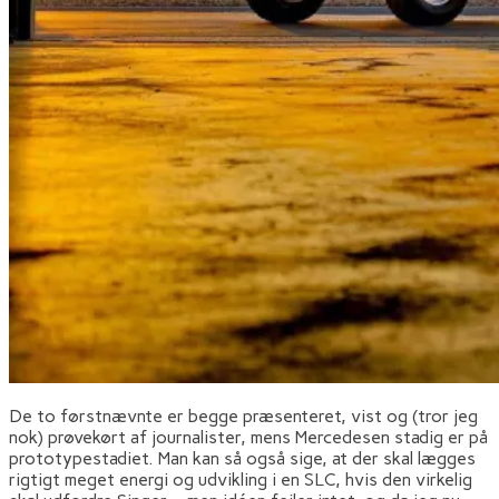
De to førstnævnte er begge præsenteret, vist og (tror jeg
nok) prøvekørt af journalister, mens Mercedesen stadig er på
prototypestadiet. Man kan så også sige, at der skal lægges
rigtigt meget energi og udvikling i en SLC, hvis den virkelig