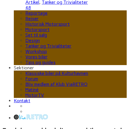
Artikel
,
Tanker og Trivialiteter
48
Reportage
Rejser
Historisk Motorsport
Motorsport
Set til salg
Design
Tanker og Trivialiteter
Workshop
Vores biler
Tips og guides
Sektioner
Klassiske biler på Kulturhavnen
Forum
Bliv medlem af Klub ViaRETRO
Matiné
MotorTV
Kontakt