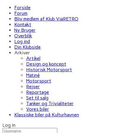
Forside
Forum
Bliv medlem af Klub ViaRETRO
Kontakt
Ny Bruger
Overblik
Log ind
Din Klubside
Arkiver
Artikel
Design og koncept
Historisk Motorsport
Matiné
Motorsport
Rejser
Reportage
Set til salg
Tanker og Trivialiteter
Vores biler
Klassiske biler på Kulturhavnen
Log In