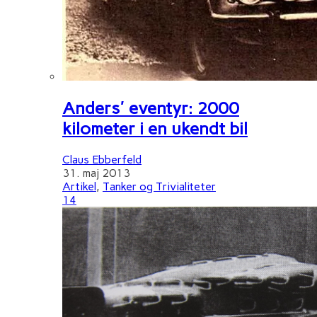
Anders' eventyr: 2000
kilometer i en ukendt bil
Claus Ebberfeld
31. maj 2013
Artikel
,
Tanker og Trivialiteter
14