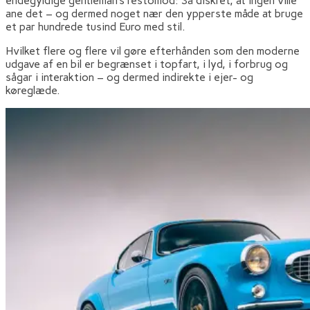
endegyldige gentleman’s restomod: Så diskret, at ingen ville
ane det – og dermed noget nær den ypperste måde at bruge
et par hundrede tusind Euro med stil.
Hvilket flere og flere vil gøre efterhånden som den moderne
udgave af en bil er begrænset i topfart, i lyd, i forbrug og
sågar i interaktion – og dermed indirekte i ejer- og
køreglæde.