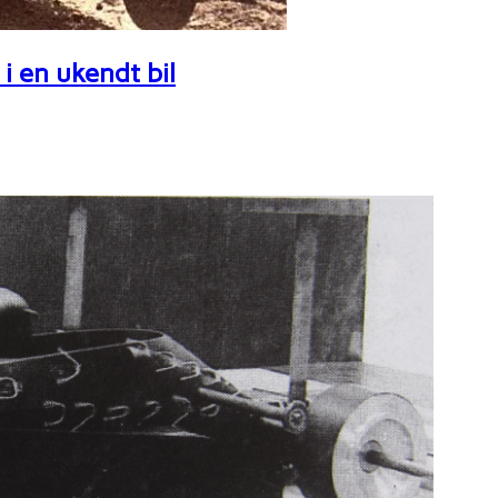
i en ukendt bil