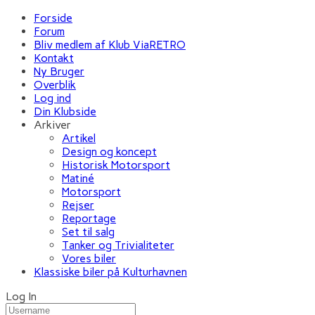
Forside
Forum
Bliv medlem af Klub ViaRETRO
Kontakt
Ny Bruger
Overblik
Log ind
Din Klubside
Arkiver
Artikel
Design og koncept
Historisk Motorsport
Matiné
Motorsport
Rejser
Reportage
Set til salg
Tanker og Trivialiteter
Vores biler
Klassiske biler på Kulturhavnen
Log In