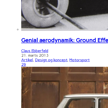
Genial aerodynamik: Ground Effe
Claus Ebberfeld
21. marts 2013
Artikel
,
Design og koncept
,
Motorsport
29