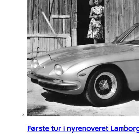
Første tur i nyrenoveret Lambor