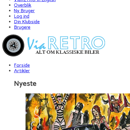
Overblik
Ny Bruger
Log ind
Din Klubside
Brugere
Forside
Artikler
Nyeste