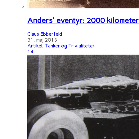
Anders' eventyr: 2000 kilometer 
Claus Ebberfeld
31. maj 2013
Artikel
,
Tanker og Trivialiteter
14