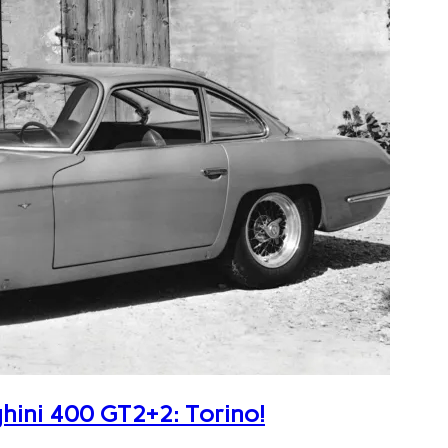
ghini 400 GT2+2: Torino!