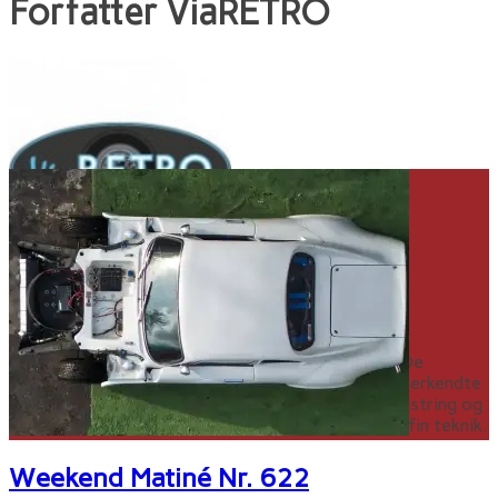
Forfatter
ViaRETRO
ViaRETRO
ViaRETRO handler om glæden ved klassiske biler: De
sjældne, smukke og eksotiske - og de obskure, underkendte
og skæve. Minimalisme og dekadence, barnlig begejstring og
tonstungt nørderi, kærlighed til smukke former og fin teknik.
Weekend Matiné Nr. 622