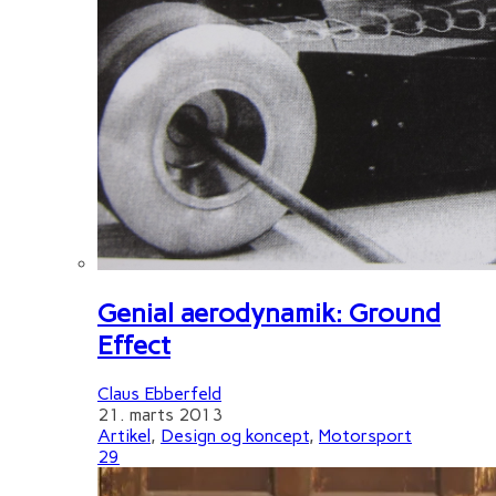
Genial aerodynamik: Ground
Effect
Claus Ebberfeld
21. marts 2013
Artikel
,
Design og koncept
,
Motorsport
29