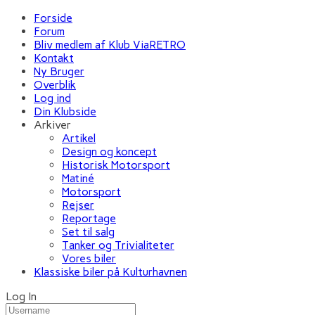
Forside
Forum
Bliv medlem af Klub ViaRETRO
Kontakt
Ny Bruger
Overblik
Log ind
Din Klubside
Arkiver
Artikel
Design og koncept
Historisk Motorsport
Matiné
Motorsport
Rejser
Reportage
Set til salg
Tanker og Trivialiteter
Vores biler
Klassiske biler på Kulturhavnen
Log In