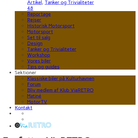
Artikel
,
Tanker og Trivialiteter
48
Reportage
Rejser
Historisk Motorsport
Motorsport
Set til salg
Design
Tanker og Trivialiteter
Workshop
Vores biler
Tips og guides
Sektioner
Klassiske biler på Kulturhavnen
Forum
Bliv medlem af Klub ViaRETRO
Matiné
MotorTV
Kontakt