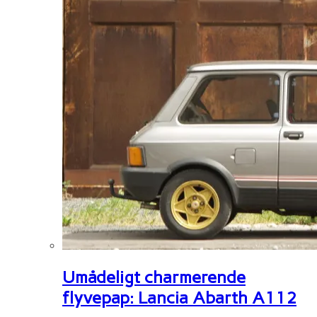
Umådeligt charmerende
flyvepap: Lancia Abarth A112