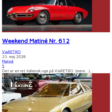
Weekend Matiné Nr. 612
ViaRETRO
23. maj 2026
Matiné
5
Det er en ret italiensk uge på ViaRETRO. (mere…)
...