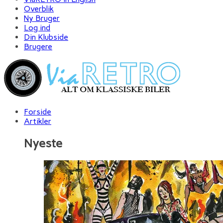
Overblik
Ny Bruger
Log ind
Din Klubside
Brugere
Forside
Artikler
Nyeste