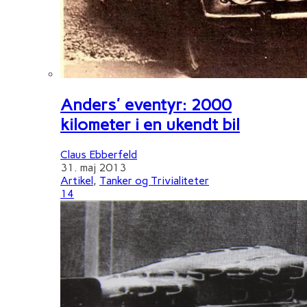
Anders' eventyr: 2000
kilometer i en ukendt bil
Claus Ebberfeld
31. maj 2013
Artikel
,
Tanker og Trivialiteter
14