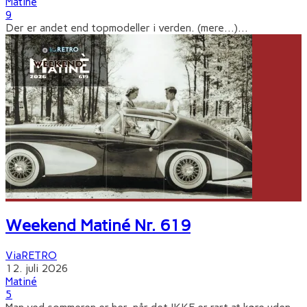
Matiné
9
Der er andet end topmodeller i verden. (mere…)
...
Weekend Matiné Nr. 619
ViaRETRO
12. juli 2026
Matiné
5