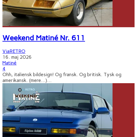
Weekend Matiné Nr. 611
ViaRETRO
16. maj 2026
Matiné
4
Ohh, italiensk bildesign! Og fransk. Og britisk. Tysk og
amerikansk. (mere…)
...