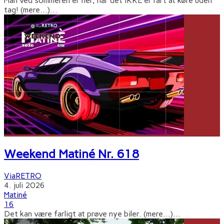
Man ved sommeren er her, når det IKKE er rart at køre uden
tag! (mere…)
...
Weekend Matiné Nr. 618
ViaRETRO
4. juli 2026
Matiné
16
Det kan være farligt at prøve nye biler. (mere…)
...