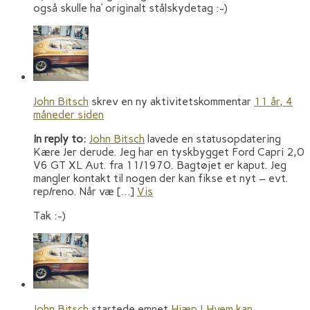
også skulle ha’ originalt stålskydetag :-)
John Bitsch
skrev en ny aktivitetskommentar
11 år, 4
måneder siden
In reply to:
John Bitsch
lavede en statusopdatering
Kære Jer derude. Jeg har en tyskbygget Ford Capri 2,0
V6 GT XL Aut. fra 11/1970. Bagtøjet er kaput. Jeg
mangler kontakt til nogen der kan fikse et nyt – evt.
rep/reno. Når væ […]
Vis
Tak :-)
John Bitsch
startede emnet
Hjæp ! Hvem kan