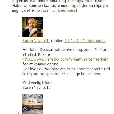
jeg en liste af andre “små-ting” der også skal fikses.
Håber at komme i kontakte med nogen der kan hjælpe
mig … det er jo forår -…
[Læs mere]
Søren Navntoft
replied
11 år, 4 måneder siden
Hej John. Du skal nok skrive dit spørgsmål i Forum
et sted. Klik her:
http://www.viaretro.com/forum/fora/bilmaerker/
for at komme derind.
Her hvor du
har
skrevet er et kommmentarfelt til
lidt spøg og spas og ikke mange læser dem.
Med venlig hilsen
Søren Navntoft