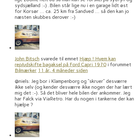
sydsjælland :-) .Bilen står lige nu i en garage lidt øst
for Korsør … ca. 25 km fra Sandved … så den kan jo
næsten skubbes derover :-)
John Bitsch
svarede til emnet
Hjæp ! Hvem kan
rep/udskifte bagaksel på Ford Capri 1970
i forummet
Bilmærker
11 år, 4 måneder siden
@niels: Jeg bor i Klampenborg og “skruer” desværre
ikke selv (og kender desværre ikke nogen der har lært
mig det :-). Så det bliver hele bilen der ankommer. Jeg
har Falck via ViaRetro. Har du nogen i tankerne der kan
hjælpe ?