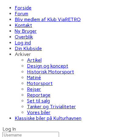
Forside
Forum
Bliv medlem af Klub ViaRETRO
Kontakt
Ny Bruger
Overblik
Log ind
Din Klubside
Arkiver
Artikel
Design og koncept
Historisk Motorsport
Matiné
Motorsport
Rejser
Reportage
Set til salg
Tanker og Trivialiteter
Vores biler
Klassiske biler på Kulturhavnen
Log In