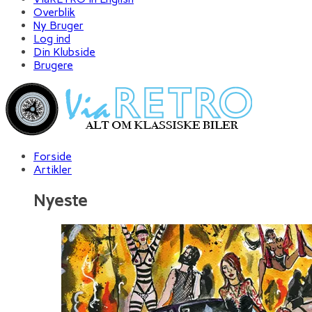
Overblik
Ny Bruger
Log ind
Din Klubside
Brugere
Forside
Artikler
Nyeste