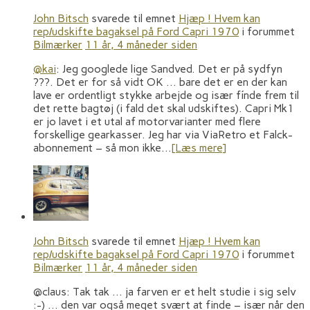
John Bitsch
svarede til emnet
Hjæp ! Hvem kan
rep/udskifte bagaksel på Ford Capri 1970
i forummet
Bilmærker
11 år, 4 måneder siden
@kai
: Jeg googlede lige Sandved. Det er på sydfyn
???. Det er for så vidt OK … bare det er en der kan
lave er ordentligt stykke arbejde og især fínde frem til
det rette bagtøj (i fald det skal udskiftes). Capri Mk1
er jo lavet i et utal af motorvarianter med flere
forskellige gearkasser. Jeg har via ViaRetro et Falck-
abonnement – så mon ikke…
[Læs mere]
John Bitsch
svarede til emnet
Hjæp ! Hvem kan
rep/udskifte bagaksel på Ford Capri 1970
i forummet
Bilmærker
11 år, 4 måneder siden
@claus: Tak tak … ja farven er et helt studie i sig selv
:-) … den var også meget svært at finde – især når den