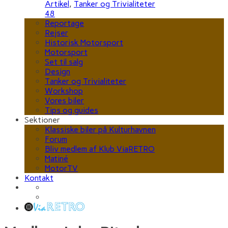
Artikel
,
Tanker og Trivialiteter
48
Reportage
Rejser
Historisk Motorsport
Motorsport
Set til salg
Design
Tanker og Trivialiteter
Workshop
Vores biler
Tips og guides
Sektioner
Klassiske biler på Kulturhavnen
Forum
Bliv medlem af Klub ViaRETRO
Matiné
MotorTV
Kontakt