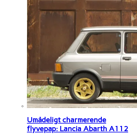
Umådeligt charmerende
flyvepap: Lancia Abarth A112