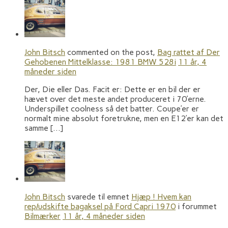
John Bitsch
commented on the post,
Bag rattet af Der
Gehobenen Mittelklasse: 1981 BMW 528i
11 år, 4
måneder siden
Der, Die eller Das. Facit er: Dette er en bil der er
hævet over det meste andet produceret i 70’erne.
Underspillet coolness så det batter. Coupe’er er
normalt mine absolut foretrukne, men en E12’er kan det
samme […]
John Bitsch
svarede til emnet
Hjæp ! Hvem kan
rep/udskifte bagaksel på Ford Capri 1970
i forummet
Bilmærker
11 år, 4 måneder siden