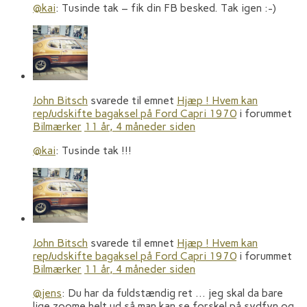
@kai
: Tusinde tak – fik din FB besked. Tak igen :-)
John Bitsch
svarede til emnet
Hjæp ! Hvem kan
rep/udskifte bagaksel på Ford Capri 1970
i forummet
Bilmærker
11 år, 4 måneder siden
@kai
: Tusinde tak !!!
John Bitsch
svarede til emnet
Hjæp ! Hvem kan
rep/udskifte bagaksel på Ford Capri 1970
i forummet
Bilmærker
11 år, 4 måneder siden
@jens
: Du har da fuldstændig ret … jeg skal da bare
lige zoome helt ud så man kan se forskel på sydfyn og