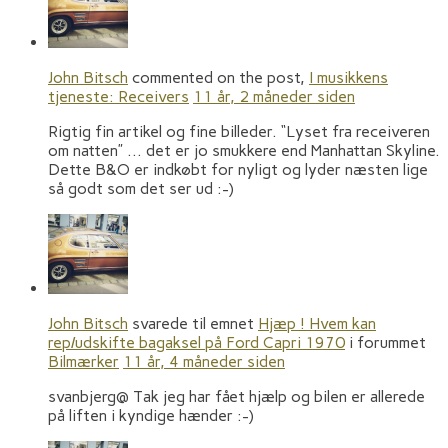
John Bitsch
commented on the post,
I musikkens
tjeneste: Receivers
11 år, 2 måneder siden
Rigtig fin artikel og fine billeder. “Lyset fra receiveren
om natten” … det er jo smukkere end Manhattan Skyline.
Dette B&O er indkøbt for nyligt og lyder næsten lige
så godt som det ser ud :-)
John Bitsch
svarede til emnet
Hjæp ! Hvem kan
rep/udskifte bagaksel på Ford Capri 1970
i forummet
Bilmærker
11 år, 4 måneder siden
svanbjerg@ Tak jeg har fået hjælp og bilen er allerede
på liften i kyndige hænder :-)