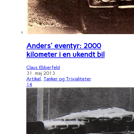
Anders' eventyr: 2000
kilometer i en ukendt bil
Claus Ebberfeld
31. maj 2013
Artikel
,
Tanker og Trivialiteter
14