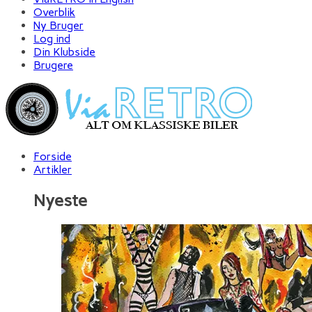
Overblik
Ny Bruger
Log ind
Din Klubside
Brugere
Forside
Artikler
Nyeste