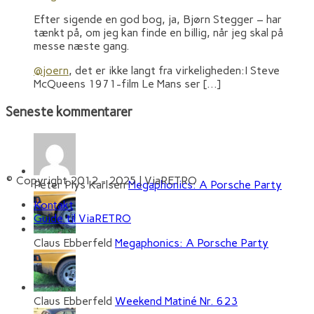
Efter sigende en god bog, ja, Bjørn Stegger – har
tænkt på, om jeg kan finde en billig, når jeg skal på
messe næste gang.
@joern
, det er ikke langt fra virkeligheden:I Steve
McQueens 1971-film Le Mans ser […]
Seneste kommentarer
© Copyright 2012 - 2025 | ViaRETRO
Peter Plys Karlsen
Megaphonics: A Porsche Party
Kontakt
Guide til ViaRETRO
Claus Ebberfeld
Megaphonics: A Porsche Party
Claus Ebberfeld
Weekend Matiné Nr. 623