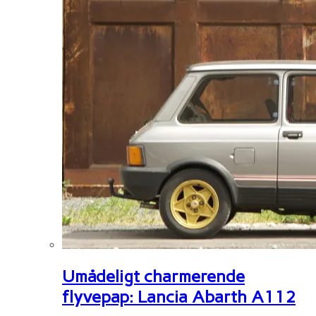
Umådeligt charmerende
flyvepap: Lancia Abarth A112