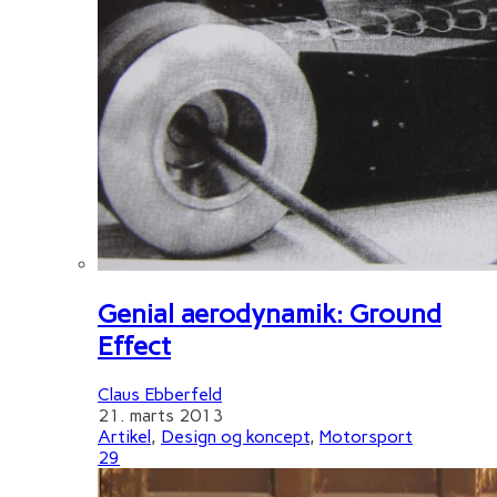
Genial aerodynamik: Ground
Effect
Claus Ebberfeld
21. marts 2013
Artikel
,
Design og koncept
,
Motorsport
29