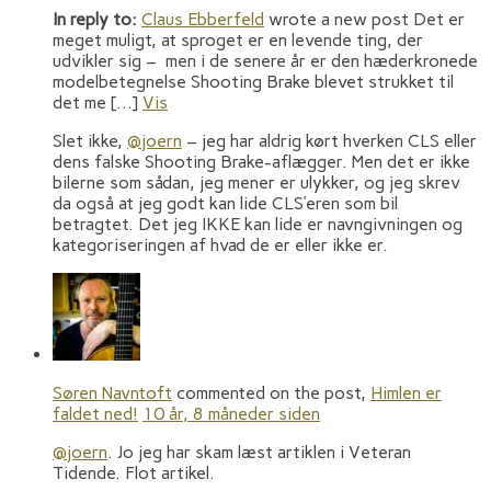
In reply to:
Claus Ebberfeld
wrote a new post Det er
meget muligt, at sproget er en levende ting, der
udvikler sig – men i de senere år er den hæderkronede
modelbetegnelse Shooting Brake blevet strukket til
det me […]
Vis
Slet ikke,
@joern
– jeg har aldrig kørt hverken CLS eller
dens falske Shooting Brake-aflægger. Men det er ikke
bilerne som sådan, jeg mener er ulykker, og jeg skrev
da også at jeg godt kan lide CLS’eren som bil
betragtet. Det jeg IKKE kan lide er navngivningen og
kategoriseringen af hvad de er eller ikke er.
Søren Navntoft
commented on the post,
Himlen er
faldet ned!
10 år, 8 måneder siden
@joern
. Jo jeg har skam læst artiklen i Veteran
Tidende. Flot artikel.