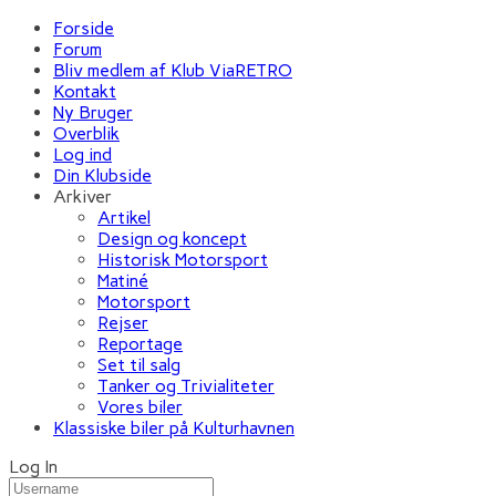
Forside
Forum
Bliv medlem af Klub ViaRETRO
Kontakt
Ny Bruger
Overblik
Log ind
Din Klubside
Arkiver
Artikel
Design og koncept
Historisk Motorsport
Matiné
Motorsport
Rejser
Reportage
Set til salg
Tanker og Trivialiteter
Vores biler
Klassiske biler på Kulturhavnen
Log In