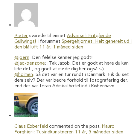
Pieter
svarede til emnet
Advarsel: Fritgående
Gullwings!
i forummet
Spørgehjørnet: Helt generelt ud i
den blå luft
11 år, 1 måned siden
@joern
: Den følelse kenner jeg godt!
@jaq-benzone
:: Tak Jacob. Det er godt at høre du kan
lide det., og godt at møde dig her også :-)
@holmen
: Så det var en tur rundt i Danmark. Fik du set
dem selv? Der var bedre forhold til fotografering der,
end der var foran Admiral hotel ind i København.
Claus Ebberfeld
commented on the post,
Mauro
Forghieri: Tusindkunstneren
11 år, 5 måneder siden