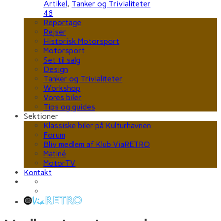
Artikel
,
Tanker og Trivialiteter
48
Reportage
Rejser
Historisk Motorsport
Motorsport
Set til salg
Design
Tanker og Trivialiteter
Workshop
Vores biler
Tips og guides
Sektioner
Klassiske biler på Kulturhavnen
Forum
Bliv medlem af Klub ViaRETRO
Matiné
MotorTV
Kontakt