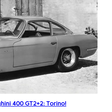
ghini 400 GT2+2: Torino!