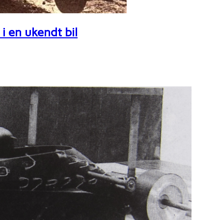
i en ukendt bil