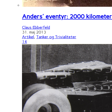
Anders' eventyr: 2000 kilometer 
Claus Ebberfeld
31. maj 2013
Artikel
,
Tanker og Trivialiteter
14