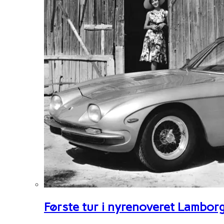
Første tur i nyrenoveret Lambor