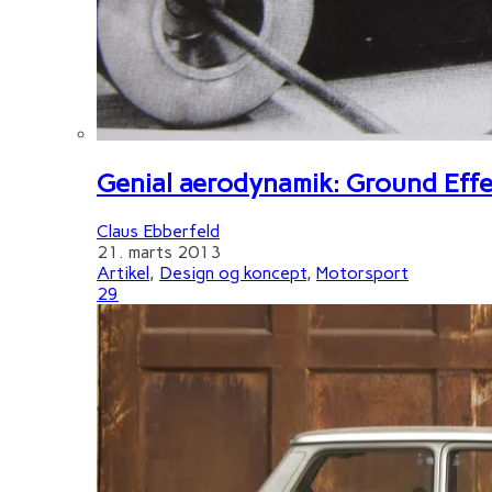
Genial aerodynamik: Ground Effe
Claus Ebberfeld
21. marts 2013
Artikel
,
Design og koncept
,
Motorsport
29