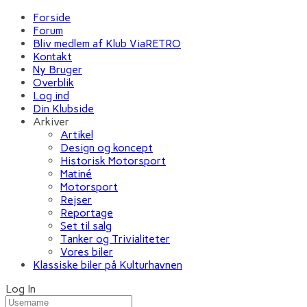
Forside
Forum
Bliv medlem af Klub ViaRETRO
Kontakt
Ny Bruger
Overblik
Log ind
Din Klubside
Arkiver
Artikel
Design og koncept
Historisk Motorsport
Matiné
Motorsport
Rejser
Reportage
Set til salg
Tanker og Trivialiteter
Vores biler
Klassiske biler på Kulturhavnen
Log In