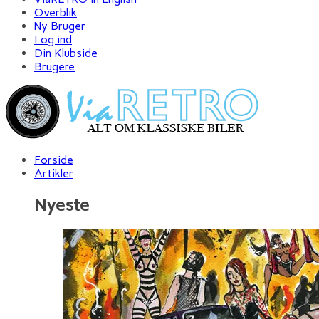
Overblik
Ny Bruger
Log ind
Din Klubside
Brugere
Forside
Artikler
Nyeste