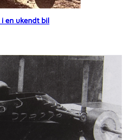
i en ukendt bil