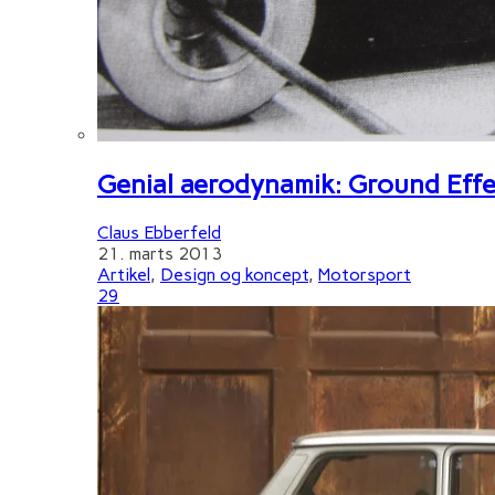
Genial aerodynamik: Ground Effe
Claus Ebberfeld
21. marts 2013
Artikel
,
Design og koncept
,
Motorsport
29