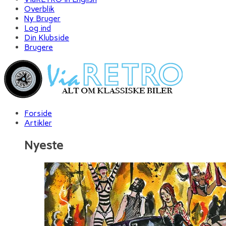
Overblik
Ny Bruger
Log ind
Din Klubside
Brugere
Forside
Artikler
Nyeste