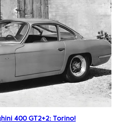
ghini 400 GT2+2: Torino!