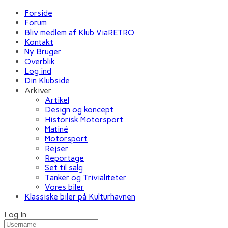
Forside
Forum
Bliv medlem af Klub ViaRETRO
Kontakt
Ny Bruger
Overblik
Log ind
Din Klubside
Arkiver
Artikel
Design og koncept
Historisk Motorsport
Matiné
Motorsport
Rejser
Reportage
Set til salg
Tanker og Trivialiteter
Vores biler
Klassiske biler på Kulturhavnen
Log In