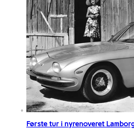
Første tur i nyrenoveret Lambor