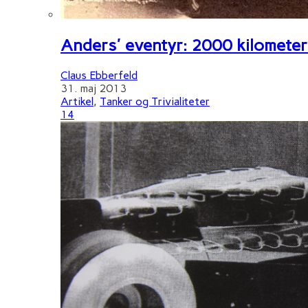
Anders' eventyr: 2000 kilometer 
Claus Ebberfeld
31. maj 2013
Artikel
,
Tanker og Trivialiteter
14