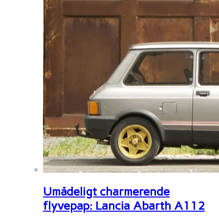
Umådeligt charmerende
flyvepap: Lancia Abarth A112