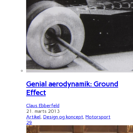
Genial aerodynamik: Ground
Effect
Claus Ebberfeld
21. marts 2013
Artikel
,
Design og koncept
,
Motorsport
29