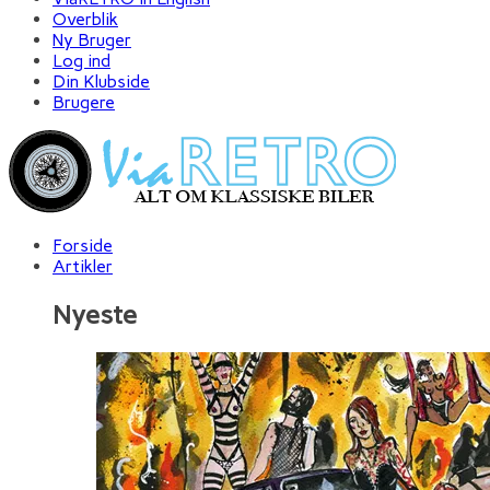
Overblik
Ny Bruger
Log ind
Din Klubside
Brugere
Forside
Artikler
Nyeste