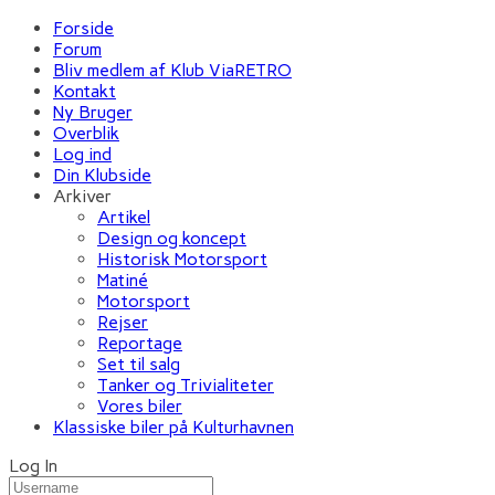
Forside
Forum
Bliv medlem af Klub ViaRETRO
Kontakt
Ny Bruger
Overblik
Log ind
Din Klubside
Arkiver
Artikel
Design og koncept
Historisk Motorsport
Matiné
Motorsport
Rejser
Reportage
Set til salg
Tanker og Trivialiteter
Vores biler
Klassiske biler på Kulturhavnen
Log In