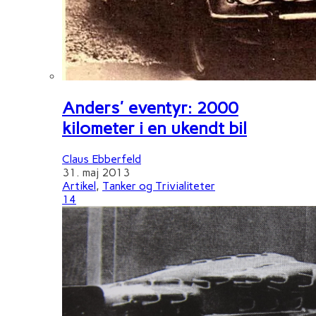
Anders' eventyr: 2000
kilometer i en ukendt bil
Claus Ebberfeld
31. maj 2013
Artikel
,
Tanker og Trivialiteter
14