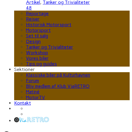
Artikel
,
Tanker og Trivialiteter
48
Reportage
Rejser
Historisk Motorsport
Motorsport
Set til salg
Design
Tanker og Trivialiteter
Workshop
Vores biler
Tips og guides
Sektioner
Klassiske biler på Kulturhavnen
Forum
Bliv medlem af Klub ViaRETRO
Matiné
MotorTV
Kontakt