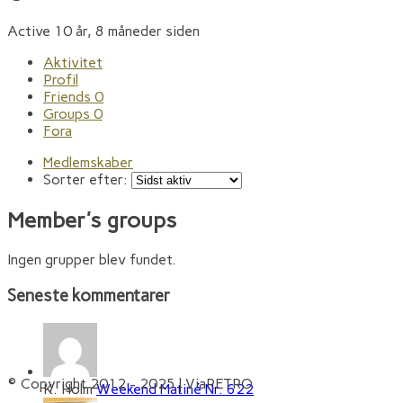
Active 10 år, 8 måneder siden
Aktivitet
Profil
Friends
0
Groups
0
Fora
Medlemskaber
Sorter efter:
Member's groups
Ingen grupper blev fundet.
Seneste kommentarer
© Copyright 2012 - 2025 | ViaRETRO
K. Holm
Weekend Matiné Nr. 622