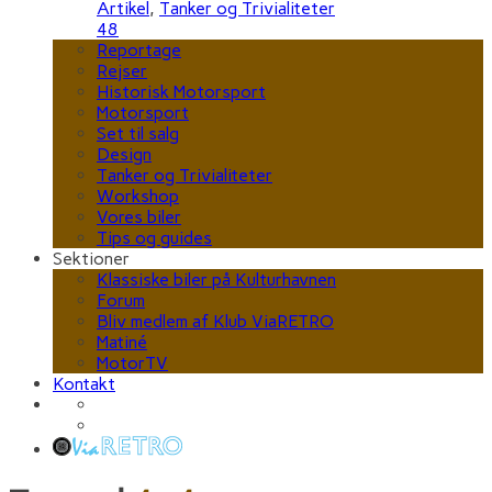
Artikel
,
Tanker og Trivialiteter
48
Reportage
Rejser
Historisk Motorsport
Motorsport
Set til salg
Design
Tanker og Trivialiteter
Workshop
Vores biler
Tips og guides
Sektioner
Klassiske biler på Kulturhavnen
Forum
Bliv medlem af Klub ViaRETRO
Matiné
MotorTV
Kontakt