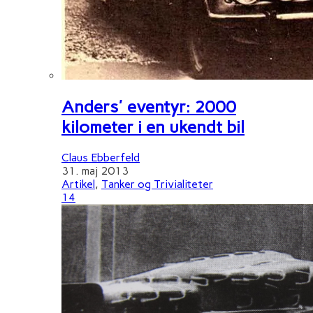
Anders' eventyr: 2000
kilometer i en ukendt bil
Claus Ebberfeld
31. maj 2013
Artikel
,
Tanker og Trivialiteter
14