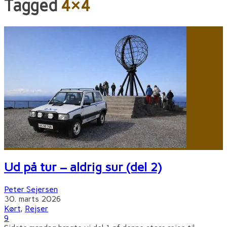
Tagged
4×4
Ud på tur – aldrig sur (del 2)
Peter Sejersen
30. marts 2026
Kørt
,
Rejser
9