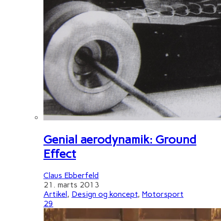
Genial aerodynamik: Ground
Effect
Claus Ebberfeld
21. marts 2013
Artikel
,
Design og koncept
,
Motorsport
29