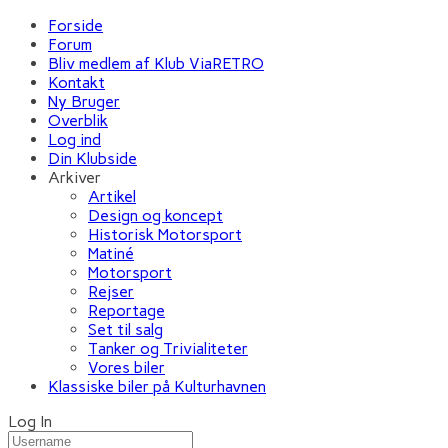
Forside
Forum
Bliv medlem af Klub ViaRETRO
Kontakt
Ny Bruger
Overblik
Log ind
Din Klubside
Arkiver
Artikel
Design og koncept
Historisk Motorsport
Matiné
Motorsport
Rejser
Reportage
Set til salg
Tanker og Trivialiteter
Vores biler
Klassiske biler på Kulturhavnen
Log In