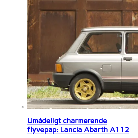
Umådeligt charmerende
flyvepap: Lancia Abarth A112