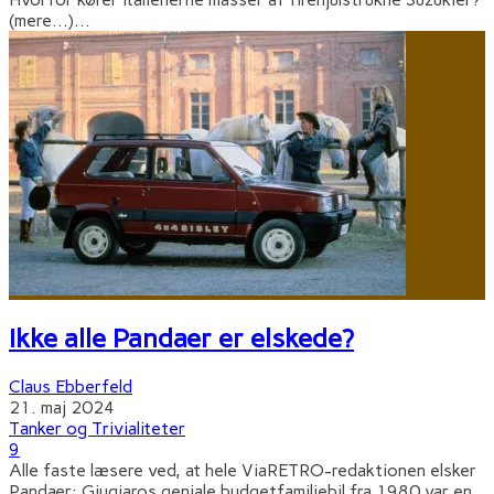
(mere…)
...
Ikke alle Pandaer er elskede?
Claus Ebberfeld
21. maj 2024
Tanker og Trivialiteter
9
Alle faste læsere ved, at hele ViaRETRO-redaktionen elsker
Pandaer: Giugiaros geniale budgetfamiliebil fra 1980 var en