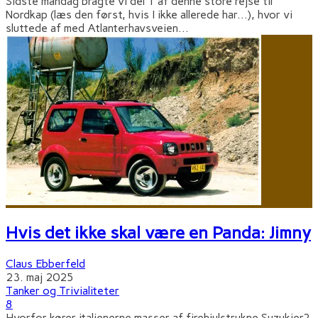
Sidste mandag bragte vi del 1 af denne store rejse til
Nordkap (læs den først, hvis I ikke allerede har...), hvor vi
sluttede af med Atlanterhavsveien
...
Hvis det ikke skal være en Panda: Jimny
Claus Ebberfeld
23. maj 2025
Tanker og Trivialiteter
8
Hvorfor kører italienerne masser af firehjulstrukne Suzukier?