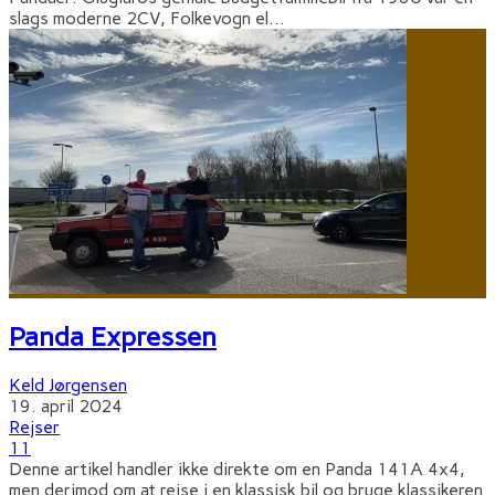
slags moderne 2CV, Folkevogn el
...
Panda Expressen
Keld Jørgensen
19. april 2024
Rejser
11
Denne artikel handler ikke direkte om en Panda 141A 4x4,
men derimod om at rejse i en klassisk bil og bruge klassikeren