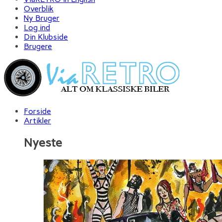
Overblik
Ny Bruger
Log ind
Din Klubside
Brugere
Forside
Artikler
Nyeste