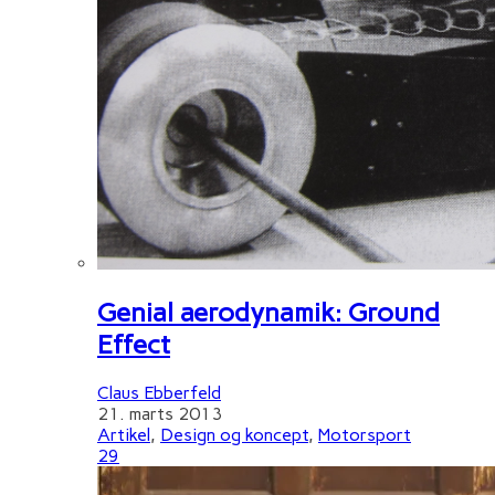
Genial aerodynamik: Ground
Effect
Claus Ebberfeld
21. marts 2013
Artikel
,
Design og koncept
,
Motorsport
29