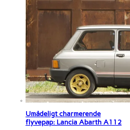
Umådeligt charmerende
flyvepap: Lancia Abarth A112