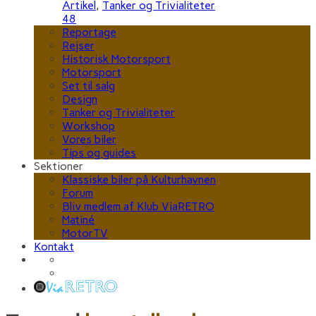
Artikel
,
Tanker og Trivialiteter
48
Reportage
Rejser
Historisk Motorsport
Motorsport
Set til salg
Design
Tanker og Trivialiteter
Workshop
Vores biler
Tips og guides
Sektioner
Klassiske biler på Kulturhavnen
Forum
Bliv medlem af Klub ViaRETRO
Matiné
MotorTV
Kontakt