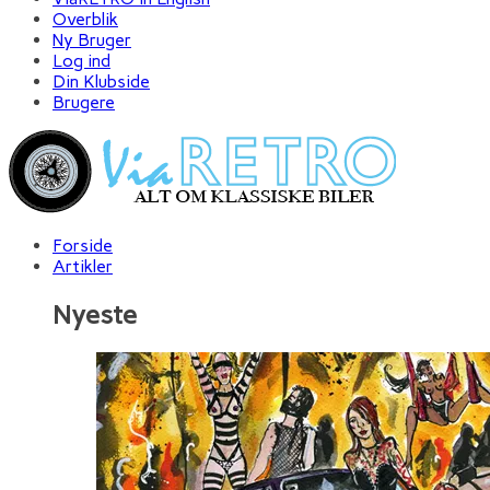
Overblik
Ny Bruger
Log ind
Din Klubside
Brugere
Forside
Artikler
Nyeste