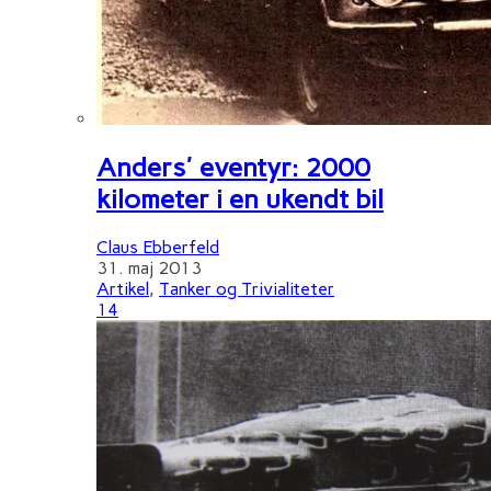
Anders' eventyr: 2000
kilometer i en ukendt bil
Claus Ebberfeld
31. maj 2013
Artikel
,
Tanker og Trivialiteter
14