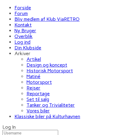
Forside
Forum
Bliv medlem af Klub ViaRETRO
Kontakt
Ny Bruger
Overblik
Log ind
Din Klubside
Arkiver
Artikel
Design og koncept
Historisk Motorsport
Matiné
Motorsport
Rejser
Reportage
Set til salg
Tanker og Trivialiteter
Vores biler
Klassiske biler på Kulturhavnen
Log In