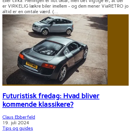
Eller cirka. Meningen er lidt uklar, men det vigtige er, at der
er VIRKELIG lækre biler imellem - og dem mener ViaRETRO jo
altid er en omtale værd. (
...
Futuristisk fredag: Hvad bliver
kommende klassikere?
Claus Ebberfeld
19. juli 2024
Tips og guides