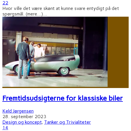
22
Hvor ville det være skønt at kunne svare entydigt på det
spørgsmål. (mere…)
...
Fremtidsudsigterne for klassiske biler
Keld Jørgensen
28. september 2023
Design og koncept
,
Tanker og Trivialiteter
14