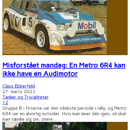
Misforstået mandag: En Metro 6R4 kan
ikke have en Audimotor
Claus Ebberfeld
27. marts 2023
Tanker og Trivialiteter
12
Gruppe B i firserne var den vildeste periode i rally, og Metro
6R4 var en alvorlig outsider. Hvis man laver dén igen, så skal
man tænke sig om. (mere
...