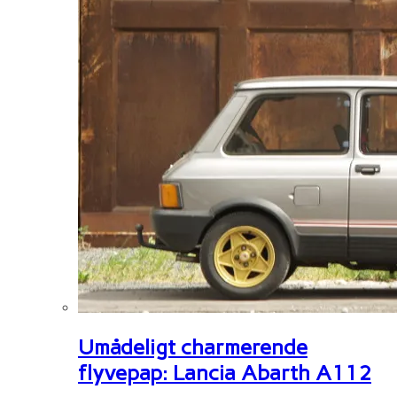
Umådeligt charmerende
flyvepap: Lancia Abarth A112