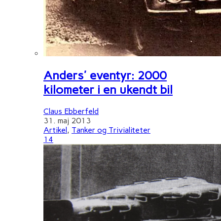
Anders' eventyr: 2000
kilometer i en ukendt bil
Claus Ebberfeld
31. maj 2013
Artikel
,
Tanker og Trivialiteter
14