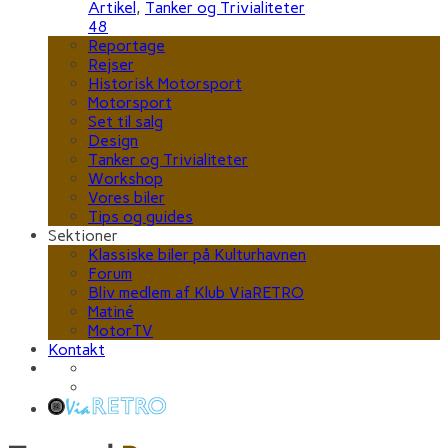
Artikel
,
Tanker og Trivialiteter
48
Reportage
Rejser
Historisk Motorsport
Motorsport
Set til salg
Design
Tanker og Trivialiteter
Workshop
Vores biler
Tips og guides
Sektioner
Klassiske biler på Kulturhavnen
Forum
Bliv medlem af Klub ViaRETRO
Matiné
MotorTV
Kontakt