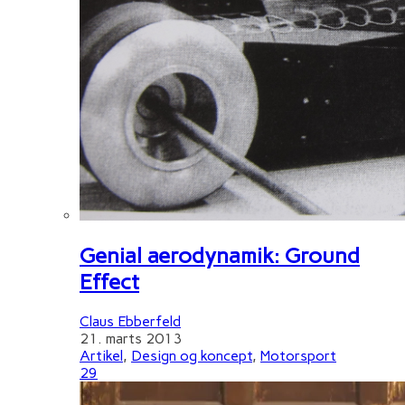
Genial aerodynamik: Ground
Effect
Claus Ebberfeld
21. marts 2013
Artikel
,
Design og koncept
,
Motorsport
29