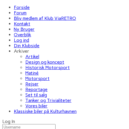
Forside
Forum
Bliv medlem af Klub ViaRETRO
Kontakt
Ny Bruger
Overblik
Log ind
Din Klubside
Arkiver
Artikel
Design og koncept
Historisk Motorsport
Matiné
Motorsport
Rejser
Reportage
Set til salg
Tanker og Trivialiteter
Vores biler
Klassiske biler på Kulturhavnen
Log In