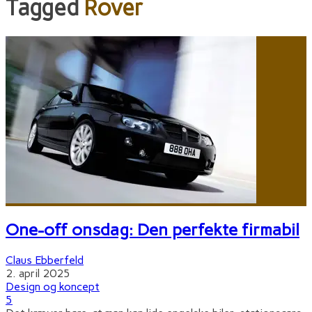
Tagged
Rover
One-off onsdag: Den perfekte firmabil
Claus Ebberfeld
2. april 2025
Design og koncept
5