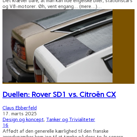
Det kræver bare, at man kan lide engelske biler, stationscars
og V8-motorer. Øh, vent engang... (mere…)
...
Duellen: Rover SD1 vs. Citroën CX
Claus Ebberfeld
17. marts 2025
Design og koncept
,
Tanker og Trivialiteter
16
Affødt af den generelle kærlighed til den franske
aerodynamiker kom jeg til at tænke på dens to år senere