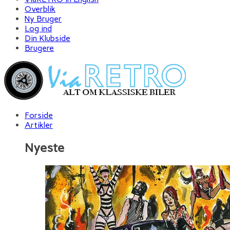
Overblik
Ny Bruger
Log ind
Din Klubside
Brugere
Forside
Artikler
Nyeste