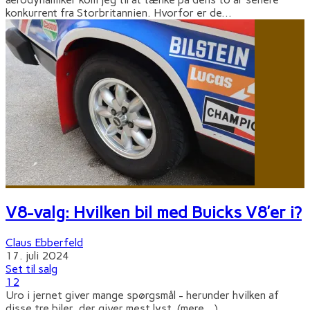
konkurrent fra Storbritannien. Hvorfor er de
...
V8-valg: Hvilken bil med Buicks V8’er i?
Claus Ebberfeld
17. juli 2024
Set til salg
12
Uro i jernet giver mange spørgsmål - herunder hvilken af
disse tre biler, der giver mest lyst. (mere…)
...