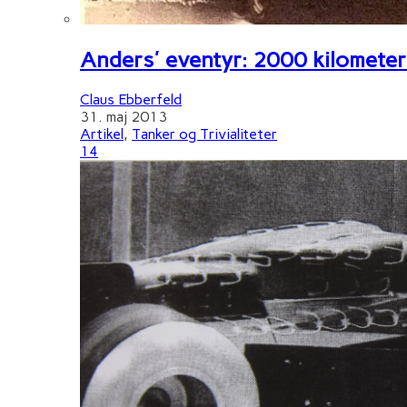
Anders' eventyr: 2000 kilometer 
Claus Ebberfeld
31. maj 2013
Artikel
,
Tanker og Trivialiteter
14