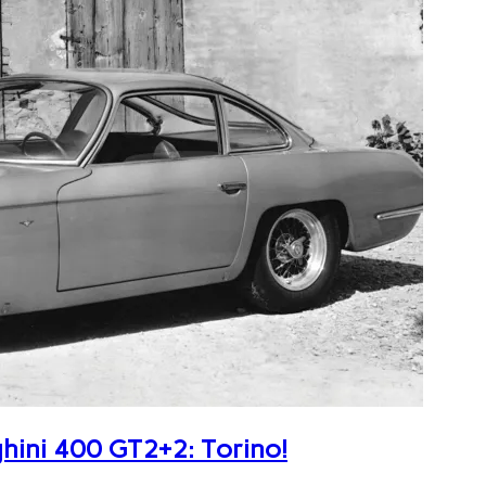
ghini 400 GT2+2: Torino!