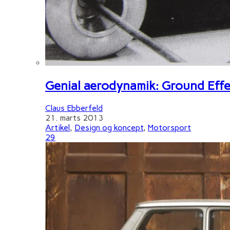
Genial aerodynamik: Ground Effe
Claus Ebberfeld
21. marts 2013
Artikel
,
Design og koncept
,
Motorsport
29