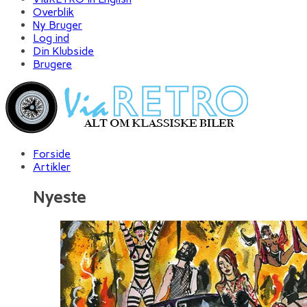
Overblik
Ny Bruger
Log ind
Din Klubside
Brugere
Forside
Artikler
Nyeste