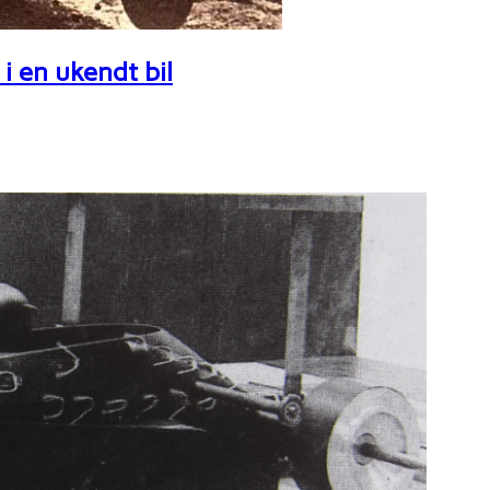
i en ukendt bil