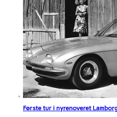
Første tur i nyrenoveret Lambor