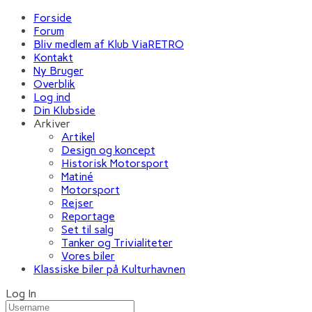
Forside
Forum
Bliv medlem af Klub ViaRETRO
Kontakt
Ny Bruger
Overblik
Log ind
Din Klubside
Arkiver
Artikel
Design og koncept
Historisk Motorsport
Matiné
Motorsport
Rejser
Reportage
Set til salg
Tanker og Trivialiteter
Vores biler
Klassiske biler på Kulturhavnen
Log In