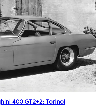
ghini 400 GT2+2: Torino!