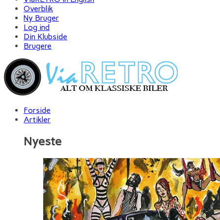
Overblik
Ny Bruger
Log ind
Din Klubside
Brugere
Forside
Artikler
Nyeste