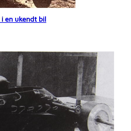
i en ukendt bil