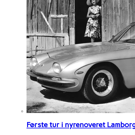
Første tur i nyrenoveret Lambor