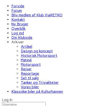
Forside
Forum
Bliv medlem af Klub ViaRETRO
Kontakt
Ny Bruger
Overblik
Log ind
Din Klubside
Arkiver
Artikel
Design og koncept
Historisk Motorsport
Matiné
Motorsport
Rejser
Reportage
Set til salg
Tanker og Trivialiteter
Vores biler
Klassiske biler på Kulturhavnen
Log In