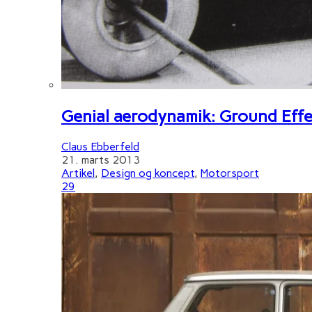
Genial aerodynamik: Ground Effe
Claus Ebberfeld
21. marts 2013
Artikel
,
Design og koncept
,
Motorsport
29