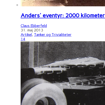
Anders' eventyr: 2000 kilometer 
Claus Ebberfeld
31. maj 2013
Artikel
,
Tanker og Trivialiteter
14