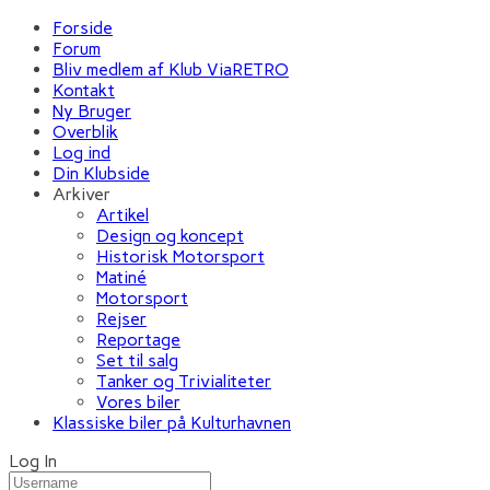
Forside
Forum
Bliv medlem af Klub ViaRETRO
Kontakt
Ny Bruger
Overblik
Log ind
Din Klubside
Arkiver
Artikel
Design og koncept
Historisk Motorsport
Matiné
Motorsport
Rejser
Reportage
Set til salg
Tanker og Trivialiteter
Vores biler
Klassiske biler på Kulturhavnen
Log In