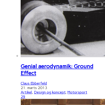
Genial aerodynamik: Ground
Effect
Claus Ebberfeld
21. marts 2013
Artikel
,
Design og koncept
,
Motorsport
29