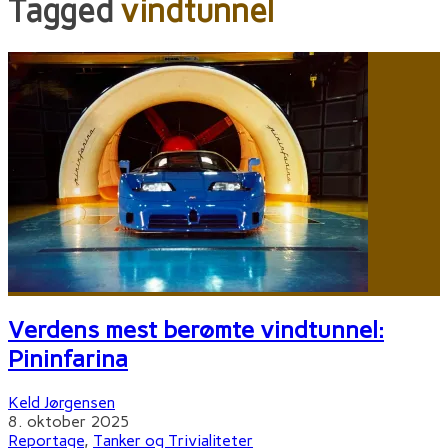
Tagged
vindtunnel
Verdens mest berømte vindtunnel:
Pininfarina
Keld Jørgensen
8. oktober 2025
Reportage
,
Tanker og Trivialiteter