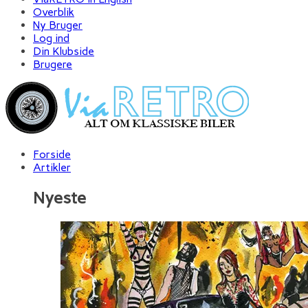
Overblik
Ny Bruger
Log ind
Din Klubside
Brugere
Forside
Artikler
Nyeste