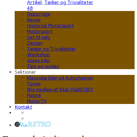
Artikel
,
Tanker og Trivialiteter
48
Reportage
Rejser
Historisk Motorsport
Motorsport
Set til salg
Design
Tanker og Trivialiteter
Workshop
Vores biler
Tips og guides
Sektioner
Klassiske biler på Kulturhavnen
Forum
Bliv medlem af Klub ViaRETRO
Matiné
MotorTV
Kontakt