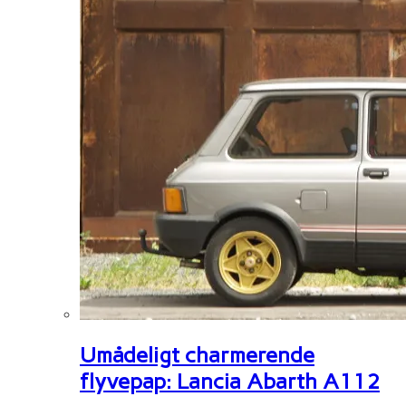
Umådeligt charmerende
flyvepap: Lancia Abarth A112