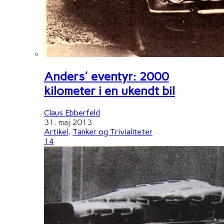
Anders' eventyr: 2000
kilometer i en ukendt bil
Claus Ebberfeld
31. maj 2013
Artikel
,
Tanker og Trivialiteter
14