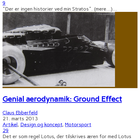
9
"Der er ingen historier ved min Stratos". (mere…)
...
Genial aerodynamik: Ground Effect
Claus Ebberfeld
21. marts 2013
Artikel
,
Design og koncept
,
Motorsport
29
Det er som regel Lotus, der tilskrives æren for med Lotus