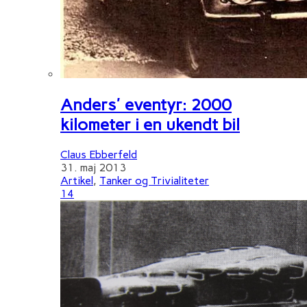
Anders' eventyr: 2000
kilometer i en ukendt bil
Claus Ebberfeld
31. maj 2013
Artikel
,
Tanker og Trivialiteter
14