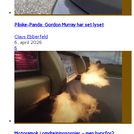
Påske-Panda: Gordon Murray har set lyset
Claus Ebberfeld
6. april 2026
6
Motoramok i omdrejningsorgier – men hvorfor?