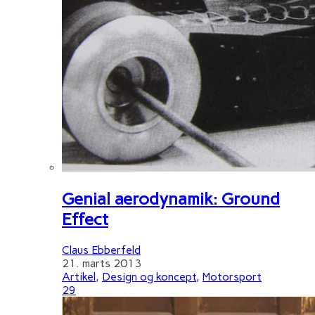
Genial aerodynamik: Ground
Effect
Claus Ebberfeld
21. marts 2013
Artikel
,
Design og koncept
,
Motorsport
29