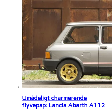
Umådeligt charmerende
flyvepap: Lancia Abarth A112