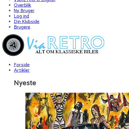
Overblik
Ny Bruger
Log ind
Din Klubside
Brugere
Forside
Artikler
Nyeste