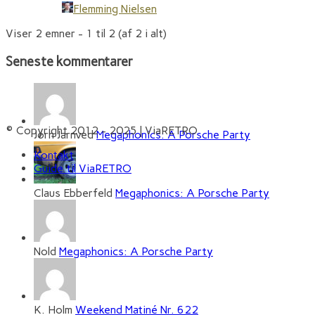
Flemming Nielsen
Viser 2 emner - 1 til 2 (af 2 i alt)
Seneste kommentarer
© Copyright 2012 - 2025 | ViaRETRO
Jørn Jarnved
Megaphonics: A Porsche Party
Kontakt
Guide til ViaRETRO
Claus Ebberfeld
Megaphonics: A Porsche Party
Nold
Megaphonics: A Porsche Party
K. Holm
Weekend Matiné Nr. 622