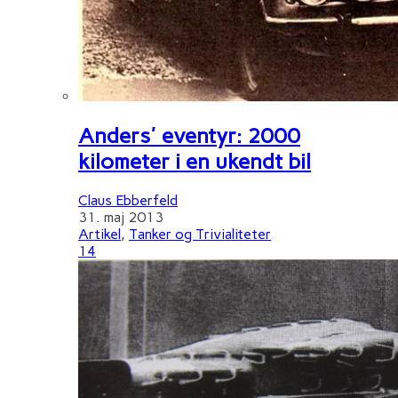
Anders' eventyr: 2000
kilometer i en ukendt bil
Claus Ebberfeld
31. maj 2013
Artikel
,
Tanker og Trivialiteter
14