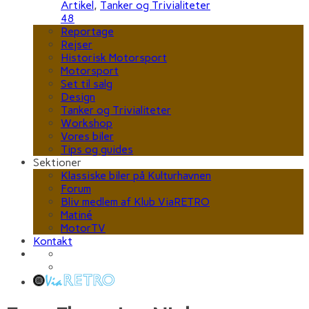
Artikel
,
Tanker og Trivialiteter
48
Reportage
Rejser
Historisk Motorsport
Motorsport
Set til salg
Design
Tanker og Trivialiteter
Workshop
Vores biler
Tips og guides
Sektioner
Klassiske biler på Kulturhavnen
Forum
Bliv medlem af Klub ViaRETRO
Matiné
MotorTV
Kontakt