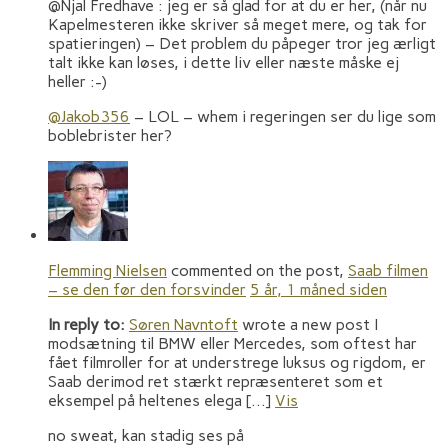
@Njal Fredhave : jeg er så glad for at du er her, (når nu
Kapelmesteren ikke skriver så meget mere, og tak for
spatieringen) – Det problem du påpeger tror jeg ærligt
talt ikke kan løses, i dette liv eller næste måske ej
heller :-)
@Jakob356
– LOL – whem i regeringen ser du lige som
boblebrister her?
Flemming Nielsen
commented on the post,
Saab filmen
– se den før den forsvinder
5 år, 1 måned siden
In reply to:
Søren Navntoft
wrote a new post I
modsætning til BMW eller Mercedes, som oftest har
fået filmroller for at understrege luksus og rigdom, er
Saab derimod ret stærkt repræsenteret som et
eksempel på heltenes elega […]
Vis
no sweat, kan stadig ses på