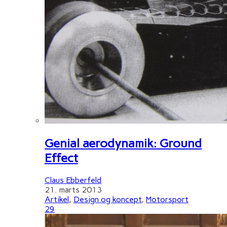
Genial aerodynamik: Ground
Effect
Claus Ebberfeld
21. marts 2013
Artikel
,
Design og koncept
,
Motorsport
29