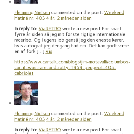
Flemming Nielsen
commented on the post,
Weekend
Matiné nr. 403
4 år, 2 måneder siden
In reply to:
ViaRETRO
wrote a new post For snart
fyrre år siden så jeg mit første rigtige internationale
racerløb. Og i ugens løb genså jeg den eneste kører,
hvis autograf jeg dengang bad om. Det kan godt være
en af fork […]
Vis
https://www.cartalk.com/blogs/jim-motavalli/columbos-
car-it-was-rare-and-ratty-1959-peugeot-403-
cabriolet
Flemming Nielsen
commented on the post,
Weekend
Matiné nr. 403
4 år, 2 måneder siden
In reply to:
ViaRETRO
wrote a new post For snart