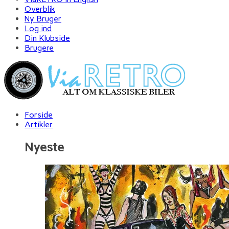
Overblik
Ny Bruger
Log ind
Din Klubside
Brugere
Forside
Artikler
Nyeste