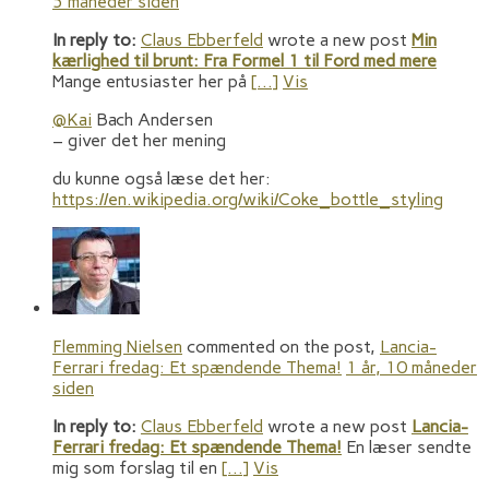
5 måneder siden
In reply to:
Claus Ebberfeld
wrote a new post
Min
kærlighed til brunt: Fra Formel 1 til Ford med mere
Mange entusiaster her på
[…]
Vis
@Kai
Bach Andersen
– giver det her mening
du kunne også læse det her:
https://en.wikipedia.org/wiki/Coke_bottle_styling
Flemming Nielsen
commented on the post,
Lancia-
Ferrari fredag: Et spændende Thema!
1 år, 10 måneder
siden
In reply to:
Claus Ebberfeld
wrote a new post
Lancia-
Ferrari fredag: Et spændende Thema!
En læser sendte
mig som forslag til en
[…]
Vis