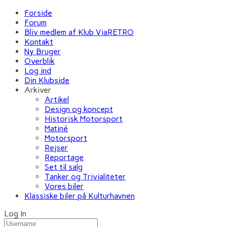
Forside
Forum
Bliv medlem af Klub ViaRETRO
Kontakt
Ny Bruger
Overblik
Log ind
Din Klubside
Arkiver
Artikel
Design og koncept
Historisk Motorsport
Matiné
Motorsport
Rejser
Reportage
Set til salg
Tanker og Trivialiteter
Vores biler
Klassiske biler på Kulturhavnen
Log In