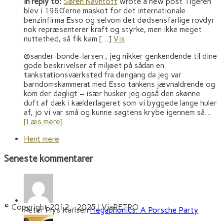
In reply to:
Søren Navntoft
wrote a new post Tigeren
blev i 1960’erne maskot for det internationale
benzinfirma Esso og selvom det dødsensfarlige rovdyr
nok repræsenterer kraft og styrke, men ikke meget
nuttethed, så fik kam […]
Vis
@sander-bonde-larsen , jeg nikker genkendende til dine
gode beskrivelser af miljøet på sådan en
tankstationsværksted fra dengang da jeg var
barndomskammerat med Esso tankens jævnaldrende og
kom der dagligt – især husker jeg også den skønne
duft af dæk i kælderlageret som vi byggede lange huler
af, jo vi var små og kunne sagtens krybe igennem så…
[Læs mere]
Hent mere
Seneste kommentarer
© Copyright 2012 - 2025 | ViaRETRO
Peter Plys Karlsen
Megaphonics: A Porsche Party