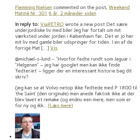
Flemming Nielsen
commented on the post,
Weekend
Matiné Nr. 301
6 år, 2 måneder siden
In reply to:
ViaRETRO
wrote a new post Det sære
underjordiske liv med biler Jeg har fortalt om mit
værksted under jorden i København før. Det er jo her
mit liv med gamle biler udspringer for tiden. I en af de
forrige Mat […]
Vis
@michael-s-lund – “Hvorfor fedte rundt som Jaguar i
“Helgenen” – jeg har googlet men kan ikke finde
‘fedteriet’ – ligger der en interessant historie bag dit
skriv?
(jeg kan se at Volvo netop ikke fedtede med P 1800 til
‘the Saint’ (den originale) men anede faktisk ikke at der
blev lavet et remake (og endnu een mere, men som er
for ny og ikk…
[Læs mere]