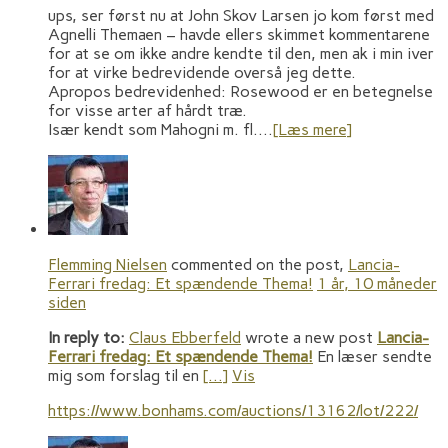
ups, ser først nu at John Skov Larsen jo kom først med
Agnelli Themaen – havde ellers skimmet kommentarene
for at se om ikke andre kendte til den, men ak i min iver
for at virke bedrevidende overså jeg dette.
Apropos bedrevidenhed: Rosewood er en betegnelse
for visse arter af hårdt træ.
Især kendt som Mahogni m. fl.…
[Læs mere]
Flemming Nielsen
commented on the post,
Lancia-
Ferrari fredag: Et spændende Thema!
1 år, 10 måneder
siden
In reply to:
Claus Ebberfeld
wrote a new post
Lancia-
Ferrari fredag: Et spændende Thema!
En læser sendte
mig som forslag til en
[…]
Vis
https://www.bonhams.com/auctions/13162/lot/222/