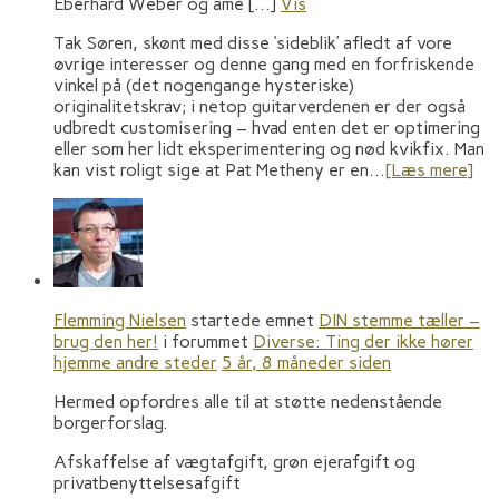
Eberhard Weber og ame […]
Vis
Tak Søren, skønt med disse ‘sideblik’ afledt af vore
øvrige interesser og denne gang med en forfriskende
vinkel på (det nogengange hysteriske)
originalitetskrav; i netop guitarverdenen er der også
udbredt customisering – hvad enten det er optimering
eller som her lidt eksperimentering og nød kvikfix. Man
kan vist roligt sige at Pat Metheny er en…
[Læs mere]
Flemming Nielsen
startede emnet
DIN stemme tæller –
brug den her!
i forummet
Diverse: Ting der ikke hører
hjemme andre steder
5 år, 8 måneder siden
Hermed opfordres alle til at støtte nedenstående
borgerforslag.
Afskaffelse af vægtafgift, grøn ejerafgift og
privatbenyttelsesafgift