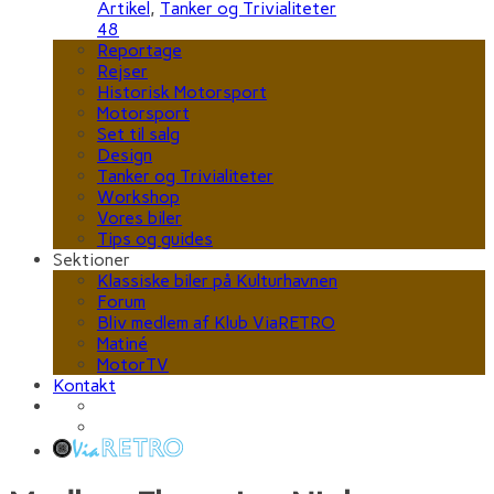
Artikel
,
Tanker og Trivialiteter
48
Reportage
Rejser
Historisk Motorsport
Motorsport
Set til salg
Design
Tanker og Trivialiteter
Workshop
Vores biler
Tips og guides
Sektioner
Klassiske biler på Kulturhavnen
Forum
Bliv medlem af Klub ViaRETRO
Matiné
MotorTV
Kontakt