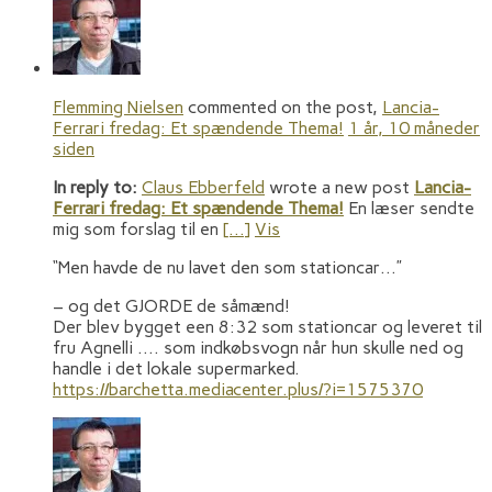
Flemming Nielsen
commented on the post,
Lancia-
Ferrari fredag: Et spændende Thema!
1 år, 10 måneder
siden
In reply to:
Claus Ebberfeld
wrote a new post
Lancia-
Ferrari fredag: Et spændende Thema!
En læser sendte
mig som forslag til en
[…]
Vis
“Men havde de nu lavet den som stationcar…”
– og det GJORDE de såmænd!
Der blev bygget een 8:32 som stationcar og leveret til
fru Agnelli …. som indkøbsvogn når hun skulle ned og
handle i det lokale supermarked.
https://barchetta.mediacenter.plus/?i=1575370