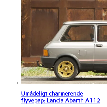
Umådeligt charmerende
flyvepap: Lancia Abarth A112