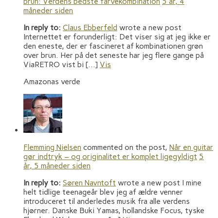
brun: Verdens bedste farvekombination
5 år, 4
måneder siden
In reply to:
Claus Ebberfeld
wrote a new post
Internettet er forunderligt: Det viser sig at jeg ikke er
den eneste, der er fascineret af kombinationen grøn
over brun. Her på det seneste har jeg flere gange på
ViaRETRO vist bi […]
Vis
Amazonas verde
Flemming Nielsen
commented on the post,
Når en guitar
gør indtryk – og originalitet er komplet ligegyldigt
5
år, 5 måneder siden
In reply to:
Søren Navntoft
wrote a new post I mine
helt tidlige teenageår blev jeg af ældre venner
introduceret til anderledes musik fra alle verdens
hjørner. Danske Buki Yamas, hollandske Focus, tyske