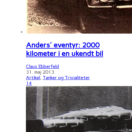
Anders' eventyr: 2000
kilometer i en ukendt bil
Claus Ebberfeld
31. maj 2013
Artikel
,
Tanker og Trivialiteter
14