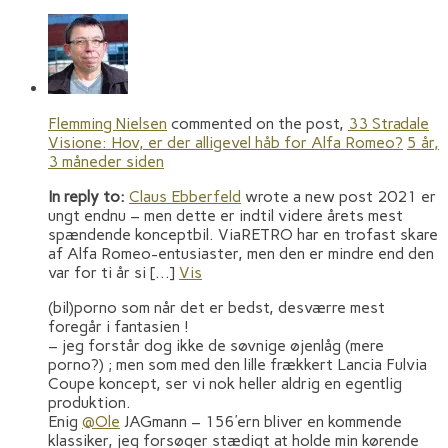
Flemming Nielsen
commented on the post,
33 Stradale
Visione: Hov, er der alligevel håb for Alfa Romeo?
5 år,
3 måneder siden
In reply to:
Claus Ebberfeld
wrote a new post 2021 er
ungt endnu – men dette er indtil videre årets mest
spændende konceptbil. ViaRETRO har en trofast skare
af Alfa Romeo-entusiaster, men den er mindre end den
var for ti år si […]
Vis
(bil)porno som når det er bedst, desværre mest
foregår i fantasien !
– jeg forstår dog ikke de søvnige øjenlåg (mere
porno?) ; men som med den lille frækkert Lancia Fulvia
Coupe koncept, ser vi nok heller aldrig en egentlig
produktion.
Enig
@Ole
JAGmann – 156’ern bliver en kommende
klassiker, jeg forsøger stædigt at holde min kørende