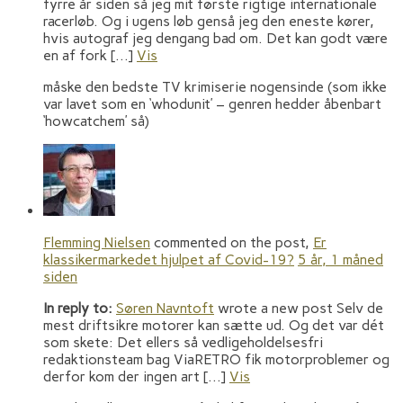
fyrre år siden så jeg mit første rigtige internationale
racerløb. Og i ugens løb genså jeg den eneste kører,
hvis autograf jeg dengang bad om. Det kan godt være
en af fork […]
Vis
måske den bedste TV krimiserie nogensinde (som ikke
var lavet som en ‘whodunit’ – genren hedder åbenbart
‘howcatchem’ så)
Flemming Nielsen
commented on the post,
Er
klassikermarkedet hjulpet af Covid-19?
5 år, 1 måned
siden
In reply to:
Søren Navntoft
wrote a new post Selv de
mest driftsikre motorer kan sætte ud. Og det var dét
som skete: Det ellers så vedligeholdelsesfri
redaktionsteam bag ViaRETRO fik motorproblemer og
derfor kom der ingen art […]
Vis