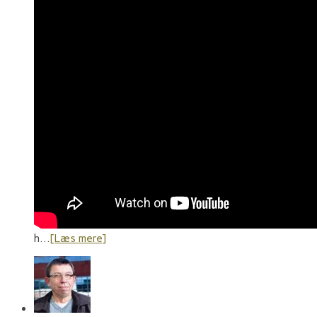
h…
[Læs mere]