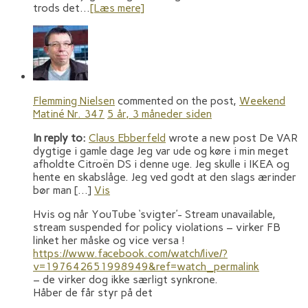
trods det…
[Læs mere]
Flemming Nielsen
commented on the post,
Weekend
Matiné Nr. 347
5 år, 3 måneder siden
In reply to:
Claus Ebberfeld
wrote a new post De VAR
dygtige i gamle dage Jeg var ude og køre i min meget
afholdte Citroën DS i denne uge. Jeg skulle i IKEA og
hente en skabslåge. Jeg ved godt at den slags ærinder
bør man […]
Vis
Hvis og når YouTube ‘svigter’- Stream unavailable,
stream suspended for policy violations – virker FB
linket her måske og vice versa !
https://www.facebook.com/watch/live/?
v=197642651998949&ref=watch_permalink
– de virker dog ikke særligt synkrone.
Håber de får styr på det