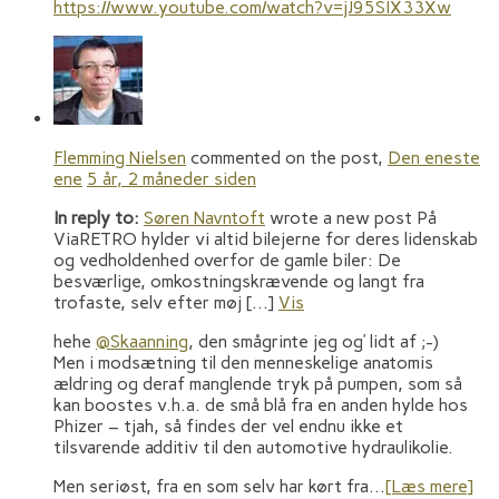
https://www.youtube.com/watch?v=jJ95SIX33Xw
Flemming Nielsen
commented on the post,
Den eneste
ene
5 år, 2 måneder siden
In reply to:
Søren Navntoft
wrote a new post På
ViaRETRO hylder vi altid bilejerne for deres lidenskab
og vedholdenhed overfor de gamle biler: De
besværlige, omkostningskrævende og langt fra
trofaste, selv efter møj […]
Vis
hehe
@Skaanning
, den smågrinte jeg og’ lidt af ;-)
Men i modsætning til den menneskelige anatomis
ældring og deraf manglende tryk på pumpen, som så
kan boostes v.h.a. de små blå fra en anden hylde hos
Phizer – tjah, så findes der vel endnu ikke et
tilsvarende additiv til den automotive hydraulikolie.
Men seriøst, fra en som selv har kørt fra…
[Læs mere]