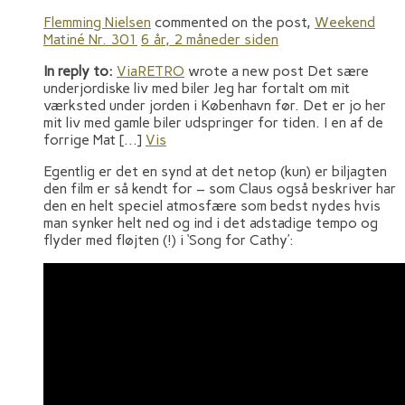
Flemming Nielsen
commented on the post,
Weekend
Matiné Nr. 301
6 år, 2 måneder siden
In reply to:
ViaRETRO
wrote a new post Det sære
underjordiske liv med biler Jeg har fortalt om mit
værksted under jorden i København før. Det er jo her
mit liv med gamle biler udspringer for tiden. I en af de
forrige Mat […]
Vis
Egentlig er det en synd at det netop (kun) er biljagten
den film er så kendt for – som Claus også beskriver har
den en helt speciel atmosfære som bedst nydes hvis
man synker helt ned og ind i det adstadige tempo og
flyder med fløjten (!) i ‘Song for Cathy’: