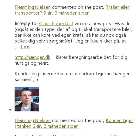
Flemming Nielsen
commented on the post,
Trailer eller
transporter?
6 år, 3 måneder siden
In reply to:
Claus Ebberfeld
wrote a new post Hvis du
(også) er den type, der af og til skal transportere biler,
der ikke kan køre ved egen kraft, så har du nok også
stillet dig selv spørgsmålet. Jeg er ikke sikker på, at
[…]
Vis
http://hænger.dk
– klarer beregningsarbejdet for dig
hurtigt og nemt.
Kender du pladerne kan du se om køretøjerne ‘hænger
sammen’ ;-)
Flemming Nielsen
commented on the post,
Kom en tiger
i tanken
6 år, 3 måneder siden